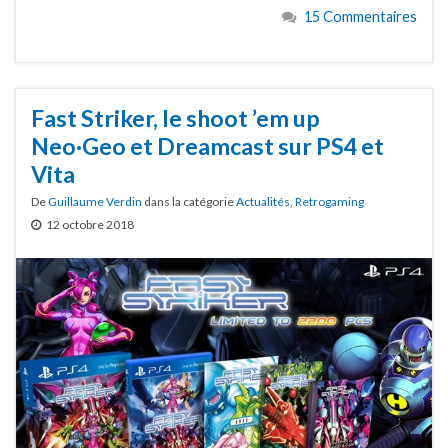
15 Commentaires
Fast Striker, le shoot ’em up
Neo·Geo et Dreamcast sur PS4 et
Vita
De
Guillaume Verdin
dans la catégorie
Actualités
,
Retrogaming
12 octobre 2018