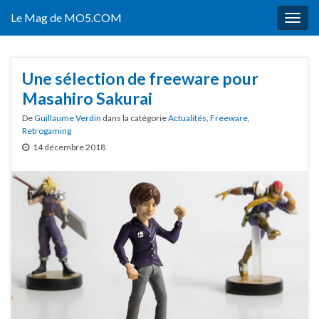
Le Mag de MO5.COM
Togg
navig
Une sélection de freeware pour
Masahiro Sakurai
De
Guillaume Verdin
dans la catégorie
Actualités
,
Freeware
,
Retrogaming
14 décembre 2018