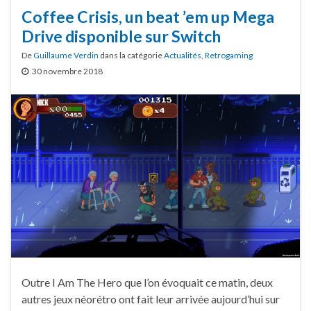
Coffee Crisis, un beat ’em up Mega
Drive disponible sur Switch
De
Guillaume Verdin
dans la catégorie
Actualités
,
Retrogaming
30 novembre 2018
Outre I Am The Hero que l’on évoquait ce matin, deux
autres jeux néorétro ont fait leur arrivée aujourd’hui sur