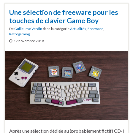
Une sélection de freeware pour les
touches de clavier Game Boy
De
Guillaume Verdin
dans la catégorie
Actualités
,
Freeware
,
Retrogaming
17 novembre 2018
Après une sélection dédiée au (probablement fictif) CD-i