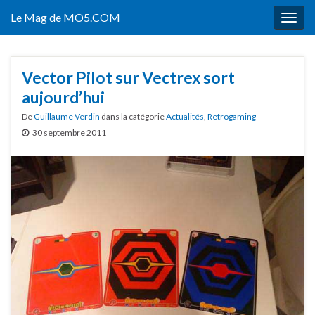
Le Mag de MO5.COM
Togg
navig
Vector Pilot sur Vectrex sort
aujourd’hui
De
Guillaume Verdin
dans la catégorie
Actualités
,
Retrogaming
30 septembre 2011