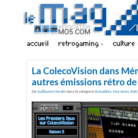
accueil
retrogaming
culture
La ColecoVision dans Mém
autres émissions rétro de
De
Guillaume Verdin
dans la catégorie
Actualités
,
Nos Amis
,
Retr