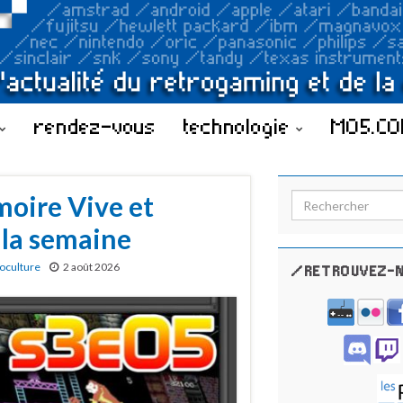
rendez-vous
technologie
MO5.C
oire Vive et
Search for:
 la semaine
oculture
2 août 2026
/RETROUVEZ-N