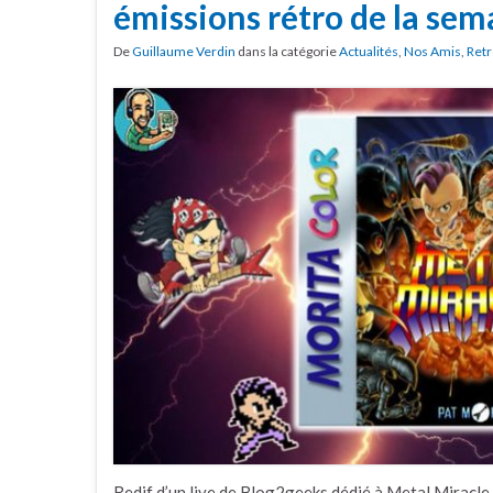
émissions rétro de la sem
De
Guillaume Verdin
dans la catégorie
Actualités
,
Nos Amis
,
Retr
Redif d’un live de Blog2geeks dédié à Metal Miracle 