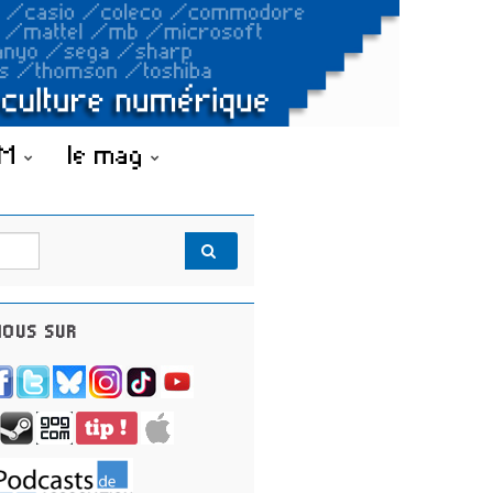
OM
le mag
OUS SUR