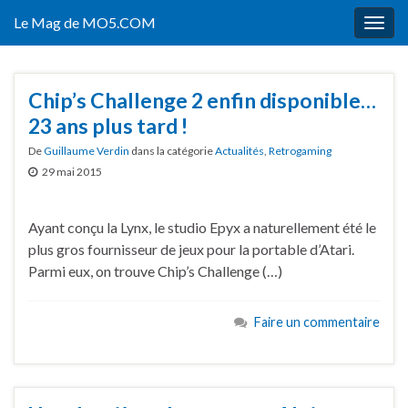
Le Mag de MO5.COM
Togg
navig
Chip’s Challenge 2 enfin disponible…
23 ans plus tard !
De
Guillaume Verdin
dans la catégorie
Actualités
,
Retrogaming
29 mai 2015
Ayant conçu la Lynx, le studio Epyx a naturellement été le
plus gros fournisseur de jeux pour la portable d’Atari.
Parmi eux, on trouve Chip’s Challenge (…)
Faire un commentaire