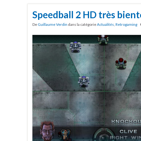
Speedball 2 HD très bient
De
Guillaume Verdin
dans la catégorie
Actualités
,
Retrogaming