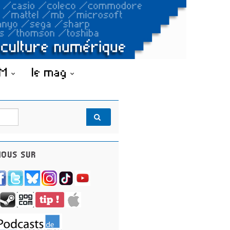
OM
le mag
OUS SUR