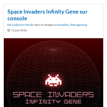
Space Invaders Infinity Gene sur
console
De
Guillaume Verdin
dans la catégorie
Actualités
,
Retrogaming
11 juin 2010