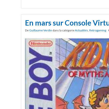
En mars sur Console Virtu
De
Guillaume Verdin
dans la catégorie
Actualités
,
Retrogaming