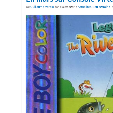
De
Guillaume Verdin
dans la catégorie
Actualités
,
Retrogaming