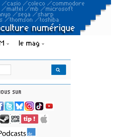
OM
le mag
OUS SUR