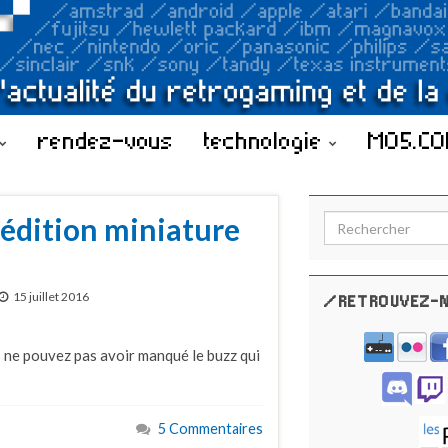
rendez-vous
technologie
MO5.C
édition miniature
Search for:
15 juillet 2016
/RETROUVEZ-N
s ne pouvez pas avoir manqué le buzz qui
5 Commentaires