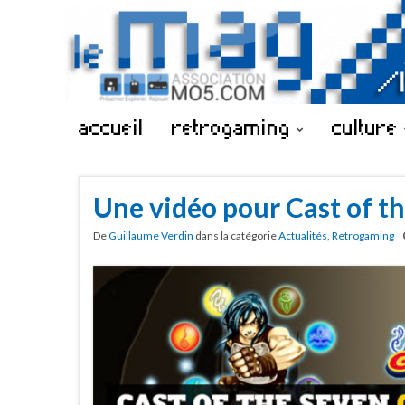
accueil
retrogaming
culture
Une vidéo pour Cast of t
De
Guillaume Verdin
dans la catégorie
Actualités
,
Retrogaming