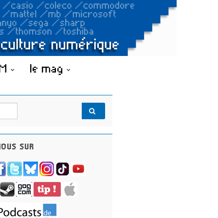
OM
le mag
OUS SUR