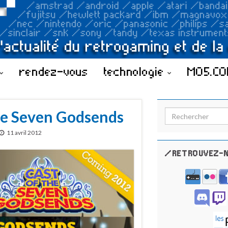
rendez-vous
technologie
MO5.C
he Seven Godsends
Search for:
11 avril 2012
/RETROUVEZ-N