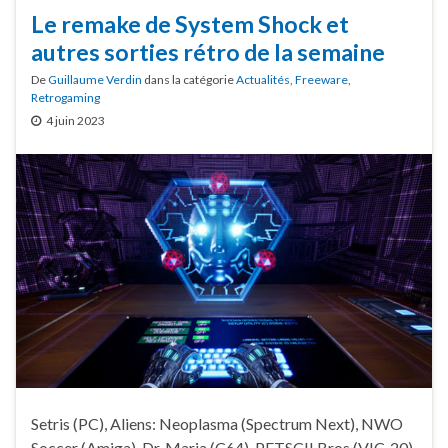
Le remake de System Shock et
autres sorties rétro de la semaine
De
Guillaume Verdin
dans la catégorie
Actualités
,
Freeware
,
Retrogaming
4 juin 2023
Setris (PC), Aliens: Neoplasma (Spectrum Next), NWO
Soccer (Amiga), Dr. Maria (C64), PETSCII Bros (VIC-20),