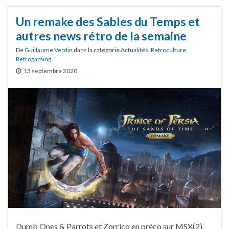
Un remake des Sables du Temps et
autres news rétro de la semaine
De
Guillaume Verdin
dans la catégorie
Actualités
,
Retroculture
,
Retrogaming
13 septembre 2020
Dumb Ones & Parrots et Zorrico en préco sur MSX(2),