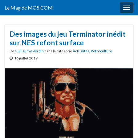
Le Mag de MO5.COM
Togg
navig
Des images du jeu Terminator inédit
sur NES refont surface
De
Guillaume Verdin
dans la catégorie
Actualités
,
Retroculture
16 juillet 2019