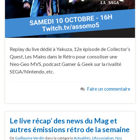
Replay du live dédié à Yakuza, 12e épisode de Collector’s
Quest, Les Mains dans le Rétro pour consoliser une
Neo·Geo MVS, podcast Gamer & Geek sur la rivalité
SEGA/Nintendo, etc.
Faire un commentaire
Le live récap’ des news du Mag et
autres émissions rétro de la semaine
De
Guillaume Verdin
dans la catégorie
Actualités
,
L'Association
,
Nos