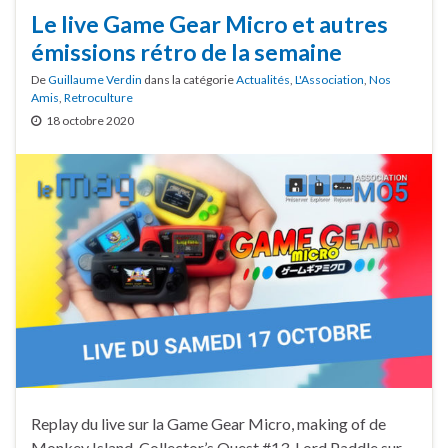
Le live Game Gear Micro et autres
émissions rétro de la semaine
De
Guillaume Verdin
dans la catégorie
Actualités
,
L'Association
,
Nos
Amis
,
Retroculture
18 octobre 2020
Replay du live sur la Game Gear Micro, making of de
Monkey Island, Collector’s Quest #13, Lord Paddle sur