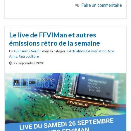
Faire un commentaire
Le live de FFVIMan et autres
émissions rétro de la semaine
De
Guillaume Verdin
dans la catégorie
Actualités
,
L'Association
,
Nos
Amis
,
Retroculture
27 septembre 2020