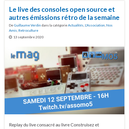
Le live des consoles open source et
autres émissions rétro de la semaine
De
Guillaume Verdin
dans la catégorie
Actualités
,
L'Association
,
Nos
Amis
,
Retroculture
13 septembre 2020
Replay du live consacré au livre Construisez et