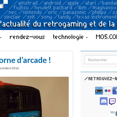
rendez-vous
technologie
MO5.C
orne d’arcade !
Search for:
 octobre 2016
/RETROUVEZ-N