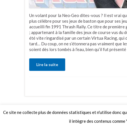
Un volant pour la Neo·Geo dites-vous ? Il est vrai 
plus célèbre pour ses jeux de baston que pour ses je
accueilli fin 1991 Thrash Rally. Ce titre de premièr
; appartenant à la famille des jeux de course vus du 
été vite ringardisé par un certain Virtua Racing, qui
tard… Du coup, on ne s’étonnera pas vraiment que les 
soient dès lors tombés à l’eau, bien qu’il fut présent
Lire la suite
Ce site ne collecte plus de données statistiques et n'utilise donc q
© 2026 Le Mag de MO5.COM.
il intègre des contenus comme 
Construit avec
par
Thèmes Graphene
.