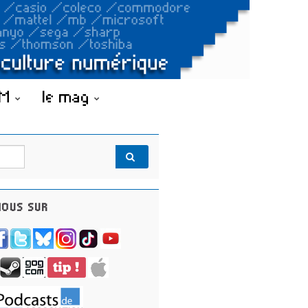
OM
le mag
OUS SUR