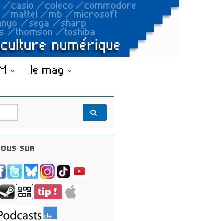
OM
le mag
OUS SUR