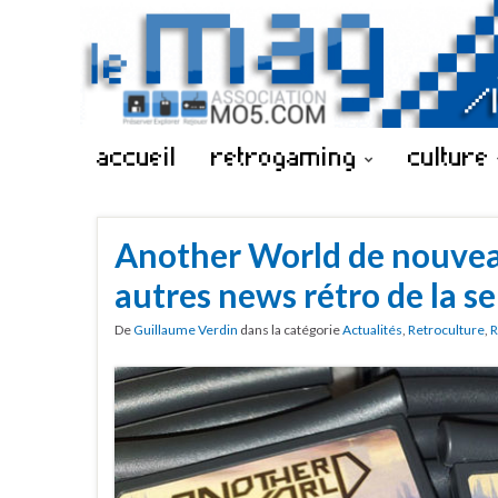
accueil
retrogaming
culture
Another World de nouvea
autres news rétro de la 
De
Guillaume Verdin
dans la catégorie
Actualités
,
Retroculture
,
R