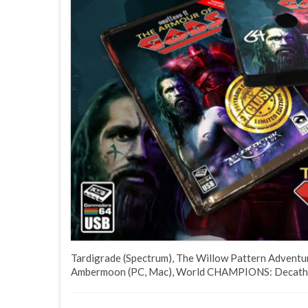
Tardigrade (Spectrum), The Willow Pattern Adventu
Ambermoon (PC, Mac), World CHAMPIONS: Decathlo