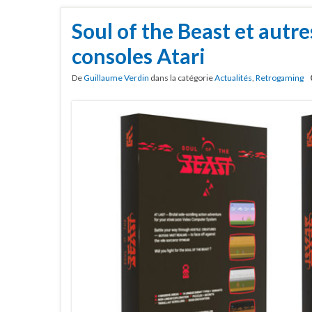
Soul of the Beast et autr
consoles Atari
De
Guillaume Verdin
dans la catégorie
Actualités
,
Retrogaming