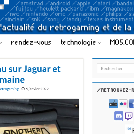
rendez-vous
technologie
MO5.C
u sur Jaguar et
Search for:
semaine
etrogaming
9 janvier 2022
/RETROUVEZ-N