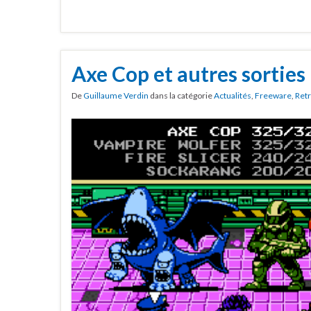
Axe Cop et autres sorties
De
Guillaume Verdin
dans la catégorie
Actualités
,
Freeware
,
Ret