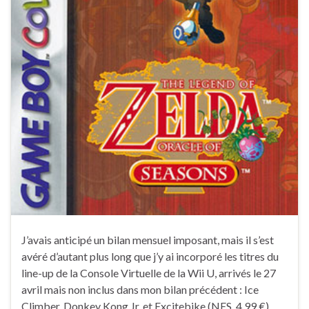
J’avais anticipé un bilan mensuel imposant, mais il s’est
avéré d’autant plus long que j’y ai incorporé les titres du
line-up de la Console Virtuelle de la Wii U, arrivés le 27
avril mais non inclus dans mon bilan précédent : Ice
Climber, Donkey Kong Jr. et Excitebike (NES, 4,99 €),