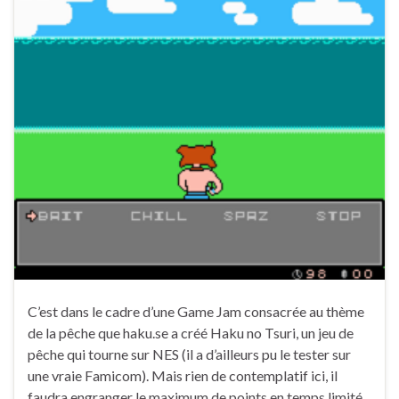
C’est dans le cadre d’une Game Jam consacrée au thème
de la pêche que haku.se a créé Haku no Tsuri, un jeu de
pêche qui tourne sur NES (il a d’ailleurs pu le tester sur
une vraie Famicom). Mais rien de contemplatif ici, il
faudra engranger le maximum de points en temps limité.