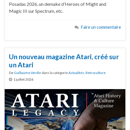
Posadas 2026, un demake d’Heroes of Might and
Magic III sur Spectrum, etc.
Faire un commentaire
Un nouveau magazine Atari, créé sur
un Atari
De
Guillaume Verdin
dans la catégorie
Actualités
,
Retroculture
1 juillet 2026