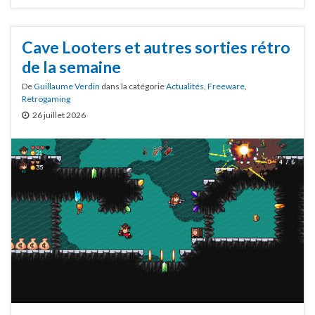
Cave Looters et autres sorties rétro
de la semaine
De
Guillaume Verdin
dans la catégorie
Actualités
,
Freeware
,
Retrogaming
26 juillet 2026