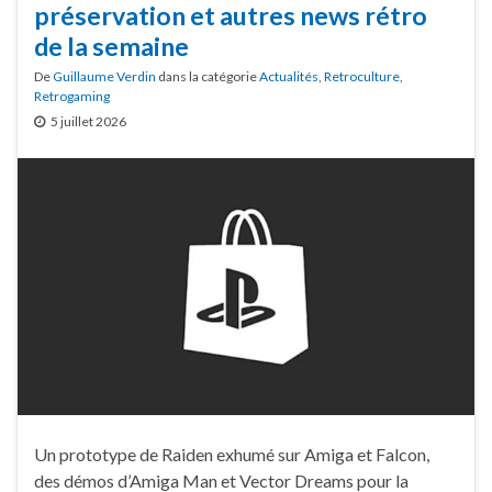
préservation et autres news rétro
de la semaine
De
Guillaume Verdin
dans la catégorie
Actualités
,
Retroculture
,
Retrogaming
5 juillet 2026
Un prototype de Raiden exhumé sur Amiga et Falcon,
des démos d’Amiga Man et Vector Dreams pour la