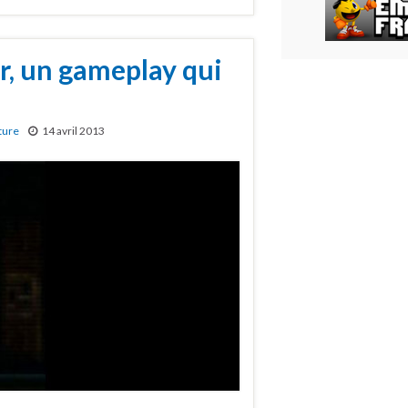
r, un gameplay qui
ture
14 avril 2013