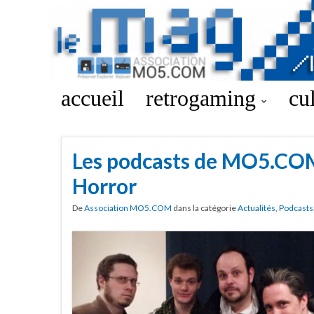
accueil
retrogaming
cu
Les podcasts de MO5.COM 
Horror
De
Association MO5.COM
dans la catégorie
Actualités
,
Podcasts