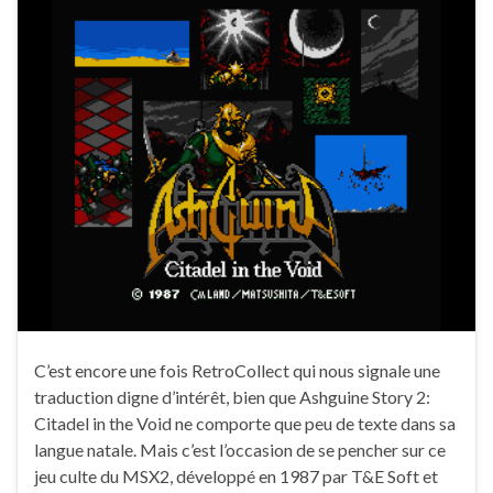
C’est encore une fois RetroCollect qui nous signale une
traduction digne d’intérêt, bien que Ashguine Story 2:
Citadel in the Void ne comporte que peu de texte dans sa
langue natale. Mais c’est l’occasion de se pencher sur ce
jeu culte du MSX2, développé en 1987 par T&E Soft et