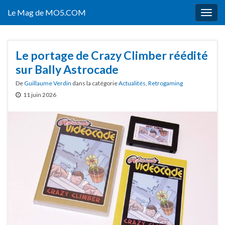
Le Mag de MO5.COM
Togg
navig
Le portage de Crazy Climber réédité
sur Bally Astrocade
De
Guillaume Verdin
dans la catégorie
Actualités
,
Retrogaming
11 juin 2026