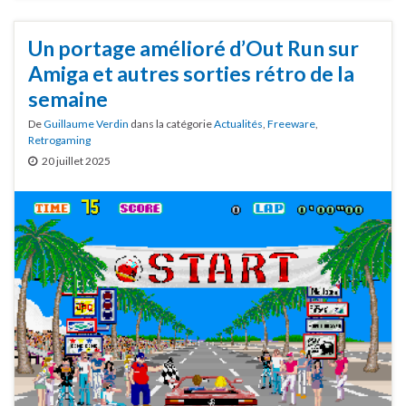
Un portage amélioré d’Out Run sur
Amiga et autres sorties rétro de la
semaine
De
Guillaume Verdin
dans la catégorie
Actualités
,
Freeware
,
Retrogaming
20 juillet 2025