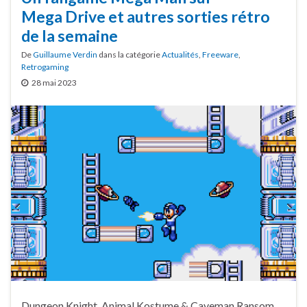
Mega Drive et autres sorties rétro
de la semaine
De
Guillaume Verdin
dans la catégorie
Actualités
,
Freeware
,
Retrogaming
28 mai 2023
Dungeon Knight, Animal Kostume & Caveman Ransom