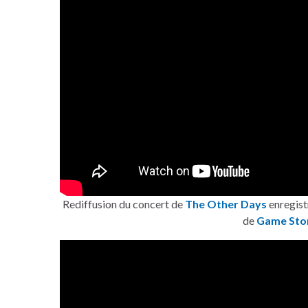
Rediffusion du concert de
The Other Days
enregist
de
Game Sto