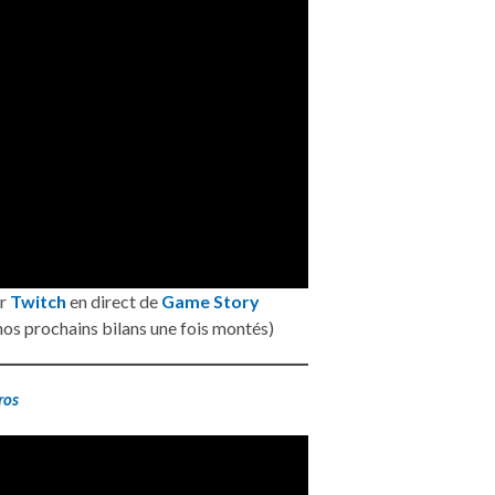
ur
Twitch
en direct de
Game Story
nos prochains bilans une fois montés)
ros