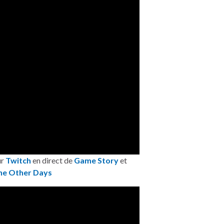
ur
Twitch
en direct de
Game Story
et
he Other Days