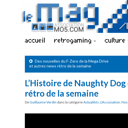
accueil
retrogaming
culture
Des nouvelles du F-Zero de la Mega Drive
et autres news rétro de la semaine
L’Histoire de Naughty Dog 
rétro de la semaine
De
Guillaume Verdin
dans la catégorie
Actualités
,
L'Association
,
Nos