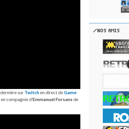
/NOS AMIS
 dernière sur
Twitch
en direct de
Game
n en compagnie d’
Emmanuel Forsans
de