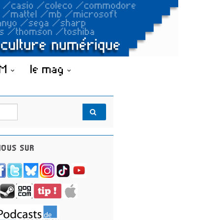
OM
le mag
OUS SUR