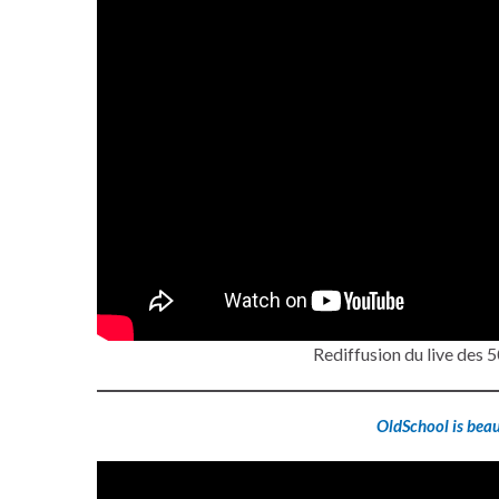
Rediffusion du live des
OldSchool is beau