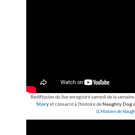
Rediffusion du live enregistré samedi de la semaine
Story
et consacré à l’histoire de
Naughty Dog
e
(
L’Histoire de Naug