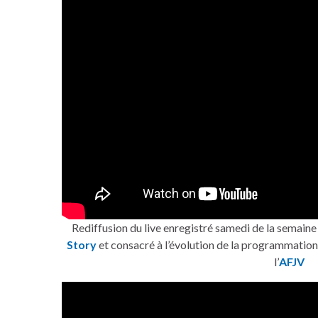
Rediffusion du live enregistré samedi de la semaine
Story
et consacré à l’évolution de la programmatio
l’
AFJV