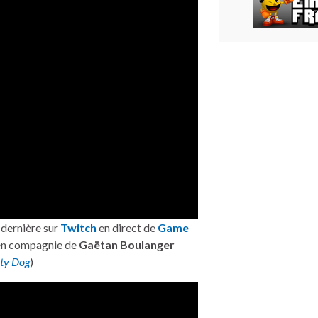
 dernière sur
Twitch
en direct de
Game
n compagnie de
Gaëtan Boulanger
hty Dog
)