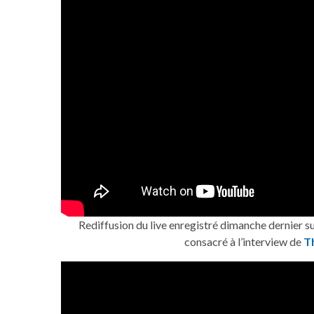
Rediffusion du live enregistré dimanche dernier s
consacré à l’interview de
T