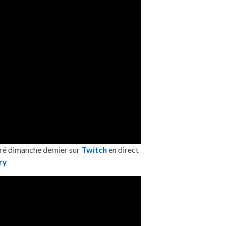
ré dimanche dernier sur
Twitch
en direct
ry