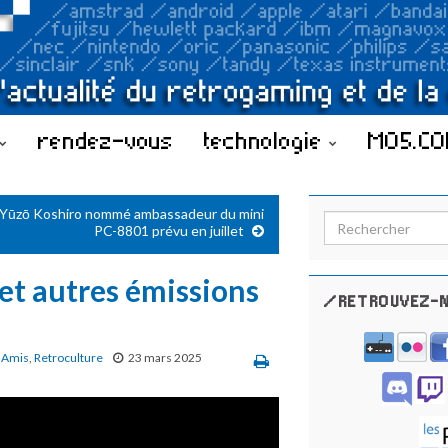
rendez-vous
technologie
MO5.C
Yūzō Koshiro nommé ambassadeur du mini
Search for:
PC-8801 prévu en juillet
et autres émissions
/RETROUVEZ-N
 Amis
,
Retroculture
23 mars 2025