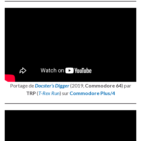
Portage de
Docster’s Digger
(2019,
Commodore 64
) par
TRP
(
T-Rex Run
) sur
Commodore Plus/4