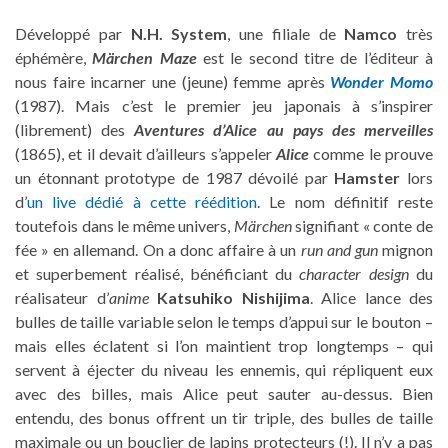
Développé par
N.H. System
, une filiale de
Namco
très
éphémère,
Märchen Maze
est le second titre de l’éditeur à
nous faire incarner une (jeune) femme après
Wonder Momo
(1987). Mais c’est le premier jeu japonais à s’inspirer
(librement) des
Aventures d’Alice au pays des merveilles
(1865), et il devait d’ailleurs s’appeler
Alice
comme le prouve
un étonnant prototype de 1987 dévoilé par
Hamster
lors
d’
un live dédié à cette réédition
. Le nom définitif reste
toutefois dans le même univers,
Märchen
signifiant « conte de
fée » en allemand. On a donc affaire à un
run and gun
mignon
et superbement réalisé, bénéficiant du
character design
du
réalisateur d’
anime
Katsuhiko Nishijima
. Alice lance des
bulles de taille variable selon le temps d’appui sur le bouton –
mais elles éclatent si l’on maintient trop longtemps – qui
servent à éjecter du niveau les ennemis, qui répliquent eux
avec des billes, mais Alice peut sauter au-dessus. Bien
entendu, des bonus offrent un tir triple, des bulles de taille
maximale ou un bouclier de lapins protecteurs (!). Il n’y a pas