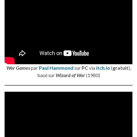
Wor Games
par
Paul Hammond
sur
PC
via
itch.io
(
gratuit
),
basé sur
Wizard of Wor
(1980)