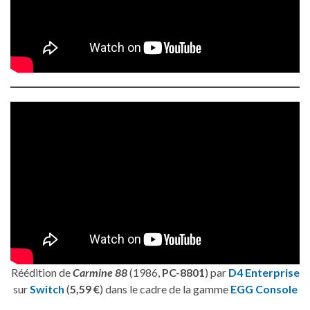
Réédition de
Carmine 88
(1986,
PC-8801
) par
D4 Enterprise
sur
Switch
(
5,59 €
) dans le cadre de la gamme
EGG Console