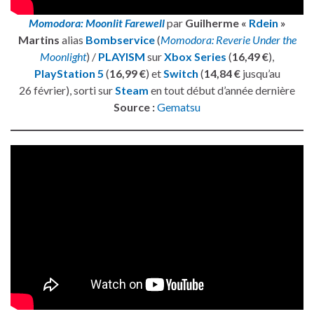
Momodora: Moonlit Farewell
par
Guilherme «
Rdein
»
Martins
alias
Bombservice
(
Momodora: Reverie Under the
Moonlight
) /
PLAYISM
sur
Xbox Series
(
16,49 €
),
PlayStation 5
(
16,99 €
) et
Switch
(
14,84 €
jusqu’au
26 février), sorti sur
Steam
en tout début d’année dernière
Source :
Gematsu