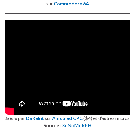
sur
Commodore 64
Erinia
par
DaReInt
sur
Amstrad CPC
(
$4
) et d’autres micros
Source :
XeNoMoRPH