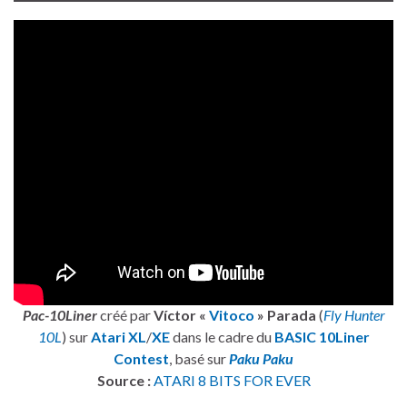
Pac-10Liner
créé par
Víctor «
Vitoco
» Parada
(
Fly Hunter
10L
) sur
Atari XL
/
XE
dans le cadre du
BASIC 10Liner
Contest
, basé sur
Paku Paku
Source :
ATARI 8 BITS FOR EVER