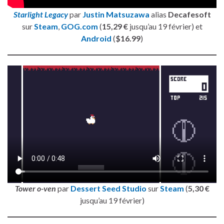
Starlight Legacy
par
Justin Matsuzawa
alias
Decafesoft
sur
Steam
,
GOG.com
(
15,29 €
jusqu’au 19 février) et
Android
(
$16.99
)
Tower o-ven
par
Dessert Seed Studio
sur
Steam
(
5,30 €
jusqu’au 19 février)