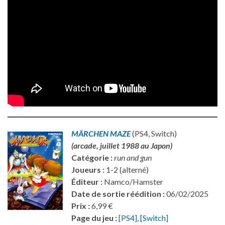
MÄRCHEN MAZE
(PS4, Switch)
(arcade, juillet 1988 au Japon)
Catégorie :
run and gun
Joueurs :
1-2 (alterné)
Éditeur :
Namco/Hamster
Date de sortie réédition :
06/02/2025
Prix :
6,99 €
Page du jeu :
[PS4]
,
[Switch]