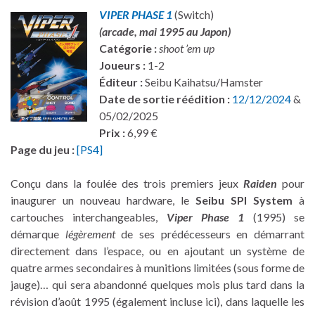
VIPER PHASE 1
(Switch)
(arcade, mai 1995 au Japon)
Catégorie :
shoot ’em up
Joueurs :
1-2
Éditeur :
Seibu Kaihatsu/Hamster
Date de sortie réédition :
12/12/2024
&
05/02/2025
Prix :
6,99 €
Page du jeu :
[PS4]
Conçu dans la foulée des trois premiers jeux
Raiden
pour
inaugurer un nouveau hardware, le
Seibu SPI System
à
cartouches interchangeables,
Viper Phase 1
(1995) se
démarque
légèrement
de ses prédécesseurs en démarrant
directement dans l’espace, ou en ajoutant un système de
quatre armes secondaires à munitions limitées (sous forme de
jauge)… qui sera abandonné quelques mois plus tard dans la
révision d’août 1995 (également incluse ici), dans laquelle les