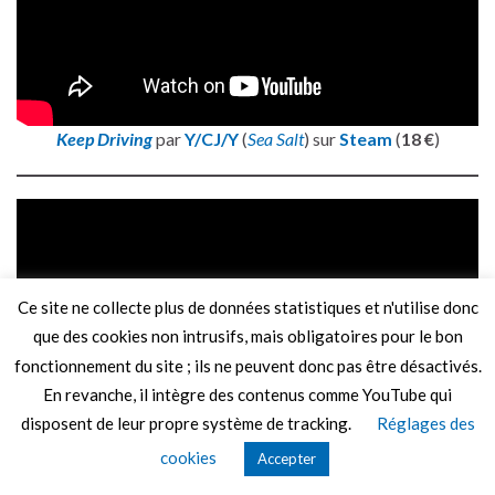
Keep Driving
par
Y/CJ/Y
(
Sea Salt
) sur
Steam
(
18 €
)
Ce site ne collecte plus de données statistiques et n'utilise donc
que des cookies non intrusifs, mais obligatoires pour le bon
fonctionnement du site ; ils ne peuvent donc pas être désactivés.
En revanche, il intègre des contenus comme YouTube qui
disposent de leur propre système de tracking.
Réglages des
cookies
Accepter
Jurard Run
par
Saphertha
sur
Steam
(
gratuit
)