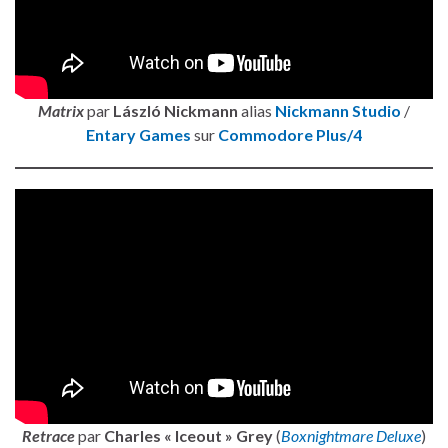
Matrix
par
László Nickmann
alias
Nickmann Studio
/
Entary Games
sur
Commodore Plus/4
Retrace
par
Charles « Iceout » Grey
(
Boxnightmare Deluxe
)