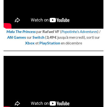
Malu The Princess
par
Rafael VF
(
Popotinho’s Adventures
) /
Afil Games
sur
Switch
(
3,49 €
jusqu’à mercredi), sorti sur
Xbox
et
PlayStation
en décembre