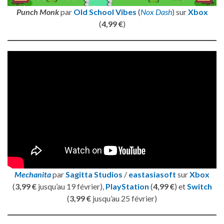
Punch Monk
par
Old School Vibes
(
Nox Dash
) sur
Xbox
(
4,99 €
)
Mechanita
par
Sagitta Studios
/
eastasiasoft
sur
Xbox
(
3,99 €
jusqu’au 19 février),
PlayStation
(
4,99 €
) et
Switch
(
3,99 €
jusqu’au 25 février)