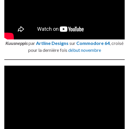
Kuusneppis
par
Artline Designs
sur
Commodore 64
, croisé
pour la dernière fois
début novembre