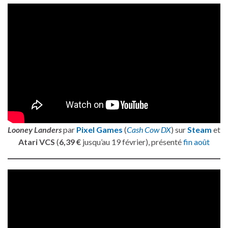
Looney Landers
par
Pixel Games
(
Cash Cow DX
) sur
Steam
et
Atari VCS
(
6,39 €
jusqu’au 19 février), présenté
fin août