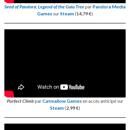
Seed of Pandora: Legend of the Gaia Tree
par
Pandora Media
Games
sur
Steam
(
14,79 €
)
Purfect Climb
par
Catmallow Games
en accès anticipé sur
Steam
(
2,99 €
)