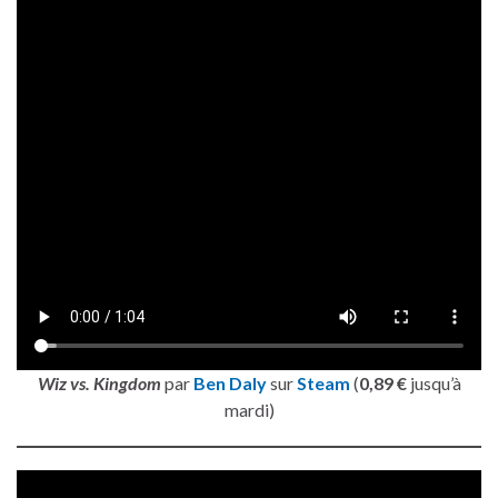
Wiz vs. Kingdom
par
Ben Daly
sur
Steam
(
0,89 €
jusqu’à
mardi)