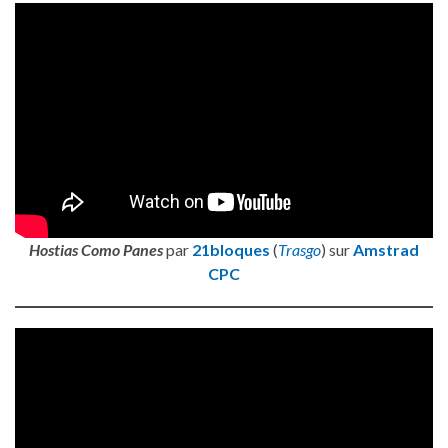
Hostias Como Panes
par
21bloques
(
Trasgo
) sur
Amstrad
CPC