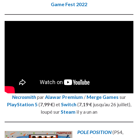
Game Fest 2022
Necrosmith
par
Alawar Premium
/
Merge Games
sur
PlayStation 5
(
7,99 €
) et
Switch
(
7,19 €
jusqu’au 26 juillet),
loupé sur
Steam
il y a un an
POLE POSITION
(PS4,