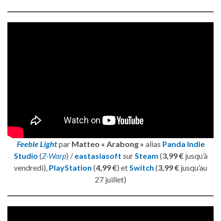
Feeble Light
par
Matteo « Arabong »
alias
Panda Indie
Studio
(
Z-Warp
) /
eastasiasoft
sur
Steam
(
3,99 €
jusqu’à
vendredi),
PlayStation
(
4,99 €
) et
Switch
(
3,99 €
jusqu’au
27 juillet)