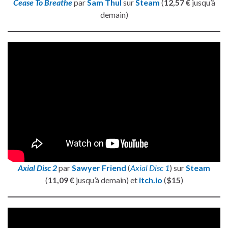
Cease To Breathe
par
Sam Thul
sur
Steam
(
12,57 €
jusqu’à
demain)
Axial Disc 2
par
Sawyer Friend
(
Axial Disc 1
) sur
Steam
(
11,09 €
jusqu’à demain) et
itch.io
(
$15
)