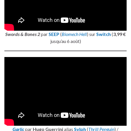
Swords & Bones 2
par
SEEP
(
Biomech Hell
) sur
Switch
(
3,99 €
jusqu’au 6 août)
Garlic
par
Hugo Guerrini
alias
Sylph
(
Thrill Penguin
) /