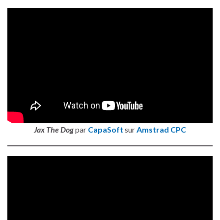
Jax The Dog
par
CapaSoft
sur
Amstrad CPC