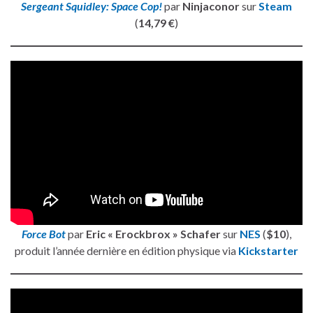
Sergeant Squidley: Space Cop!
par
Ninjaconor
sur
Steam
(
14,79 €
)
Force Bot
par
Eric « Erockbrox » Schafer
sur
NES
(
$10
),
produit l’année dernière en édition physique via
Kickstarter