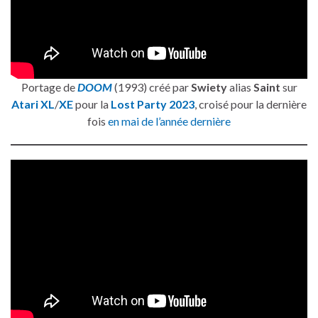
Portage de
DOOM
(1993) créé par
Swiety
alias
Saint
sur
Atari XL
/
XE
pour la
Lost Party 2023
, croisé pour la dernière
fois
en mai de l’année dernière