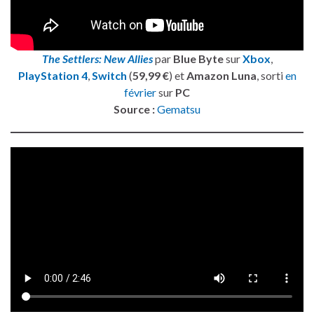
The Settlers: New Allies
par
Blue Byte
sur
Xbox
,
PlayStation 4
,
Switch
(
59,99 €
) et
Amazon Luna
, sorti
en
février
sur
PC
Source :
Gematsu