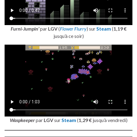
Furni-Jumpin’
par
LGV
(
Flower Flurry
) sur
Steam
(
1,19 €
jusqu’à ce soir)
Waspkeeper
par
LGV
sur
Steam
(
1,29 €
jusqu’à vendredi)