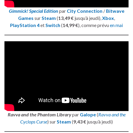
Gimmick! Special Edition
par
City Connection
/
Bitwave
Games
sur
Steam
(
13,49 €
jusqu’à jeudi),
Xbox
,
PlayStation 4
et
Switch
(
14,99 €
), comme prévu
en mai
Ravva and the Phantom Library
par
Galope
(
Ravva and the
Cyclops Curse
) sur
Steam
(
9,43 €
jusqu’à jeudi)