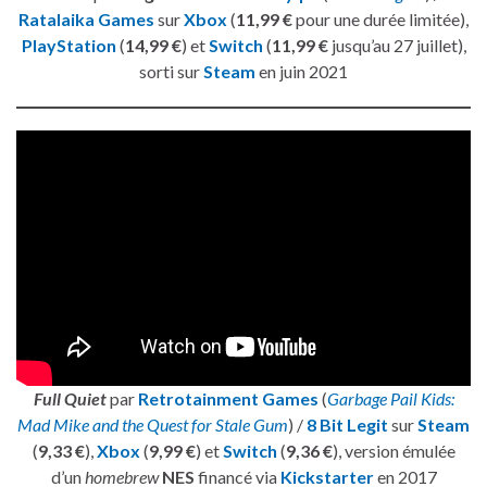
Ratalaika Games
sur
Xbox
(
11,99 €
pour une durée limitée),
PlayStation
(
14,99 €
) et
Switch
(
11,99 €
jusqu’au 27 juillet),
sorti sur
Steam
en juin 2021
Full Quiet
par
Retrotainment Games
(
Garbage Pail Kids:
Mad Mike and the Quest for Stale Gum
) /
8 Bit Legit
sur
Steam
(
9,33 €
),
Xbox
(
9,99 €
) et
Switch
(
9,36 €
), version émulée
d’un
homebrew
NES
financé via
Kickstarter
en 2017