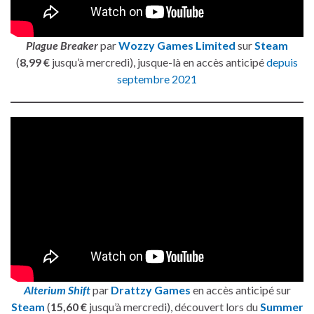
Plague Breaker
par
Wozzy Games Limited
sur
Steam
(
8,99 €
jusqu’à mercredi), jusque-là en accès anticipé
depuis
septembre 2021
Alterium Shift
par
Drattzy Games
en accès anticipé sur
Steam
(
15,60 €
jusqu’à mercredi), découvert lors du
Summer