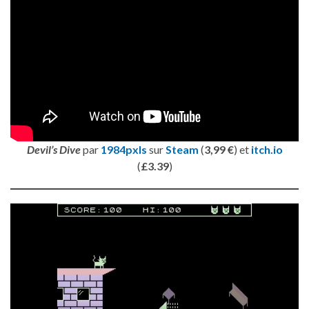
Devil’s Dive
par
1984pxls
sur
Steam
(
3,99 €
) et
itch.io
(
£3.39
)