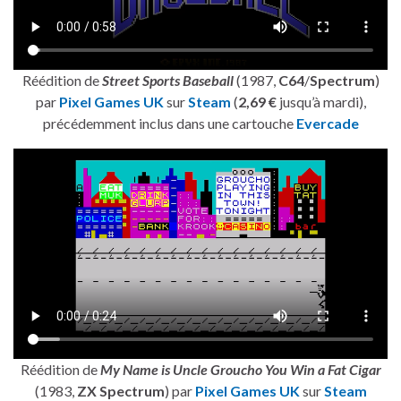
Réédition de
Street Sports Baseball
(1987,
C64
/
Spectrum
)
par
Pixel Games UK
sur
Steam
(
2,69 €
jusqu’à mardi),
précédemment inclus dans une cartouche
Evercade
Réédition de
My Name is Uncle Groucho You Win a Fat Cigar
(1983,
ZX Spectrum
) par
Pixel Games UK
sur
Steam