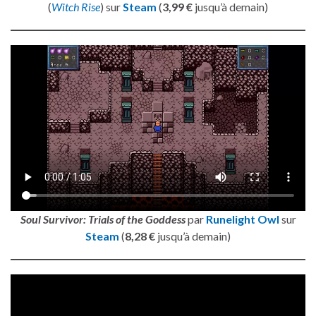
(
Witch Rise
) sur
Steam
(
3,99 €
jusqu’à demain)
Soul Survivor: Trials of the Goddess
par
Runelight Owl
sur
Steam
(
8,28 €
jusqu’à demain)