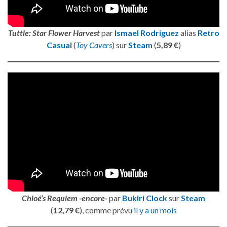
Tuttle: Star Flower Harvest
par
Ismael Rodriguez
alias
Retro
Casual
(
Toy Cavers
) sur
Steam
(
5,89 €
)
Chloé’s Requiem -encore-
par
Bukiri Clock
sur
Steam
(
12,79 €
), comme prévu
il y a un mois