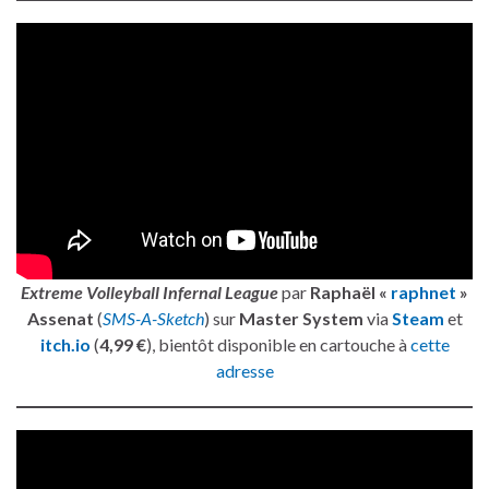
Extreme Volleyball Infernal League
par
Raphaël «
raphnet
»
Assenat
(
SMS-A-Sketch
) sur
Master System
via
Steam
et
itch.io
(
4,99 €
), bientôt disponible en cartouche à
cette
adresse