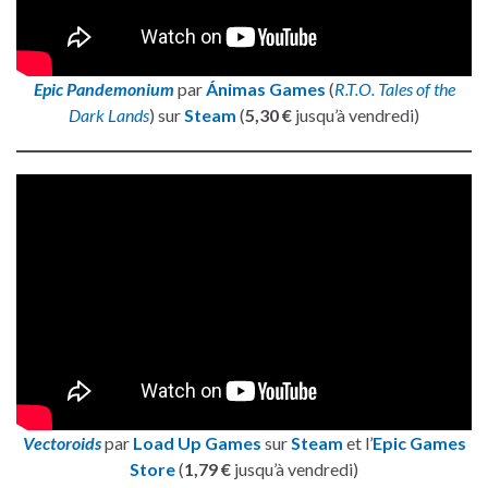
Epic Pandemonium
par
Ánimas Games
(
R.T.O. Tales of the
Dark Lands
) sur
Steam
(
5,30 €
jusqu’à vendredi)
Vectoroids
par
Load Up Games
sur
Steam
et l’
Epic Games
Store
(
1,79 €
jusqu’à vendredi)