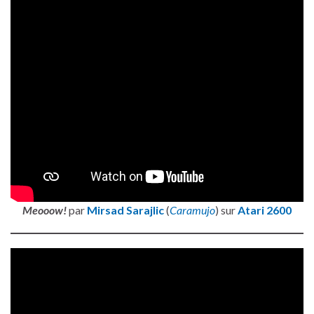
Meooow!
par
Mirsad Sarajlic
(
Caramujo
) sur
Atari 2600