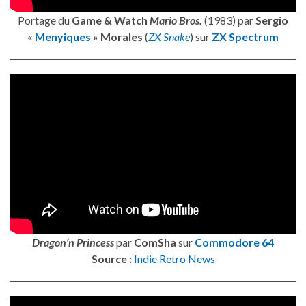
Portage du
Game & Watch
Mario Bros.
(1983) par
Sergio
«
Menyiques
» Morales
(
ZX Snake
) sur
ZX Spectrum
Dragon’n Princess
par
ComSha
sur
Commodore 64
Source :
Indie Retro News