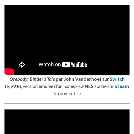
Orebody: Binder’s Tale
par
John Vanderhoef
sur
Switch
(
9,99 €
), version émulée d’un
homebrew
NES
sortie sur
Steam
fin novembre