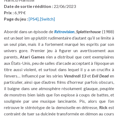
Date de sortie réédition :
22/06/2023
Prix :
6,99 €
Page du jeu :
[PS4]
,
[Switch]
Abordé dans un épisode de
Rétrovision
,
Splatterhouse
(1988)
est un
beat ’em up
plutôt rudimentaire d’autant qu’il se limite à
un seul plan, mais il a fortement marqué les esprits par son
univers gore. Premier jeu à figurer un avertissement aux
parents,
Atari Games
n’en a distribué que cent exemplaires
aux États-Unis, peu de salles d’arcade acceptant à l’époque un
titre aussi violent, et surtout dans lequel il y a un crucifix à
l’envers… Influencé par les séries
Vendredi 13
et
Evil Dead
en
particulier, ainsi que d’autres films d’horreur parfois obscurs,
il baigne dans une atmosphère résolument glauque, peuplée
de monstres bien laids que l’on explose à coups de battes, et
soulignée par une musique lancinante. Pis, alors que l’on
retrouve le stéréotype de la demoiselle en détresse,
Rick
est
contraint de tuer sa dulcinée transformée en démon au cours