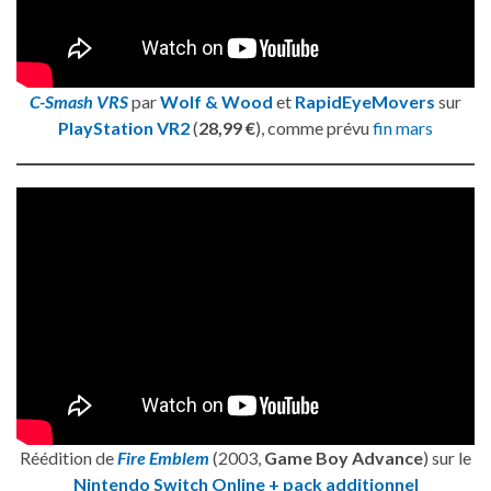
C-Smash VRS
par
Wolf & Wood
et
RapidEyeMovers
sur
PlayStation VR2
(
28,99 €
), comme prévu
fin mars
Réédition de
Fire Emblem
(2003,
Game Boy Advance
) sur le
Nintendo Switch Online + pack additionnel