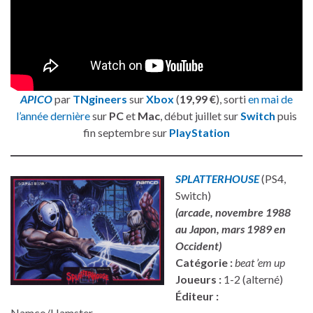
APICO
par
TNgineers
sur
Xbox
(
19,99 €
), sorti
en mai de
l’année dernière
sur
PC
et
Mac
, début juillet sur
Switch
puis
fin septembre sur
PlayStation
SPLATTERHOUSE
(PS4,
Switch)
(arcade, novembre 1988
au Japon, mars 1989 en
Occident)
Catégorie :
beat ’em up
Joueurs :
1-2 (alterné)
Éditeur :
Namco/Hamster