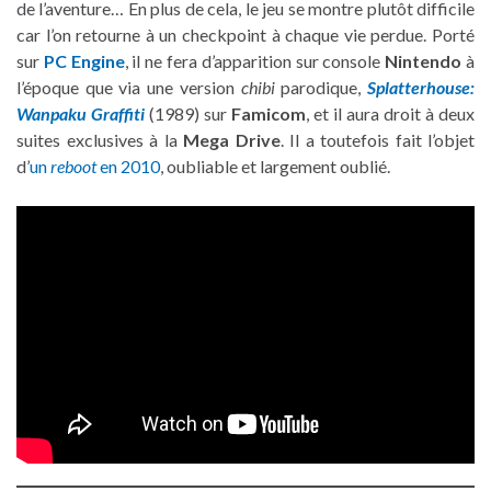
de l’aventure… En plus de cela, le jeu se montre plutôt difficile
car l’on retourne à un checkpoint à chaque vie perdue. Porté
sur
PC Engine
, il ne fera d’apparition sur console
Nintendo
à
l’époque que via une version
chibi
parodique,
Splatterhouse:
Wanpaku Graffiti
(1989) sur
Famicom
, et il aura droit à deux
suites exclusives à la
Mega Drive
. Il a toutefois fait l’objet
d’
un
reboot
en 2010
, oubliable et largement oublié.