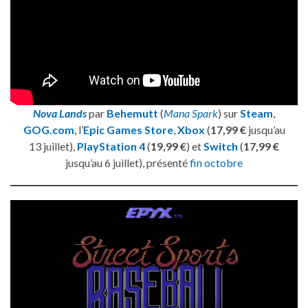
Nova Lands
par
Behemutt
(
Mana Spark
) sur
Steam
,
GOG.com
, l’
Epic Games Store
,
Xbox
(
17,99 €
jusqu’au
13 juillet),
PlayStation 4
(
19,99 €
) et
Switch
(
17,99 €
jusqu’au 6 juillet), présenté
fin octobre