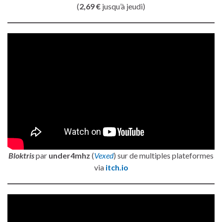
(
2,69 €
jusqu’à jeudi)
Bloktris
par
under4mhz
(
Vexed
) sur de multiples plateformes
via
itch.io