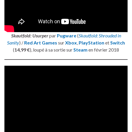
Skautfold: Usurper
par
Pugware
(
Skautfold: Shrouded in
Sanity
) /
Red Art Games
sur
Xbox
,
PlayStation
et
Switch
(
14,99 €
), loupé à sa sortie sur
Steam
en février 2018