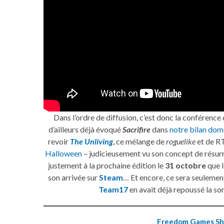
Dans l’ordre de diffusion, c’est donc la conférence 
d’ailleurs déjà évoqué
Sacrifire
dans
notre bilan dom
revoir
The Unliving
, ce mélange de
roguelike
et de RT
Halloween
– judicieusement vu son concept de résurr
justement à la prochaine édition le
31 octobre
que l
son arrivée sur
Steam
… Et encore, ce sera seulement
Team17
en avait déjà repoussé la sor
Freedom Games S