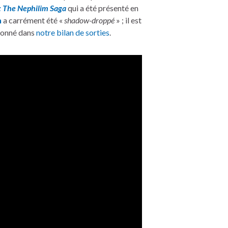
 The Nephilim Saga
qui a été présenté en
n
a carrément été «
shadow-droppé
» ; il est
tionné dans
notre bilan de sorties
.