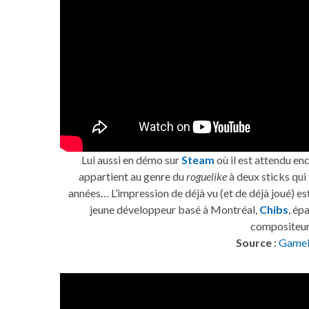
Lui aussi en démo sur
Steam
où il est attendu enc
appartient au genre du
roguelike
à deux sticks qui
années… L’impression de déjà vu (et de déjà joué) est
jeune développeur basé à Montréal,
Chibs
, ép
compositeur
Source :
Gamek