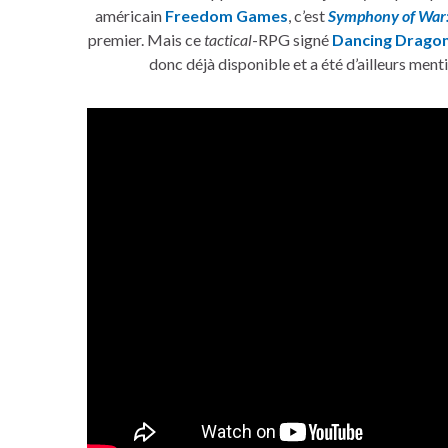
américain
Freedom Games
, c’est
Symphony of War:
premier. Mais ce
tactical
-RPG signé
Dancing Drago
donc déjà disponible et a été d’ailleurs men