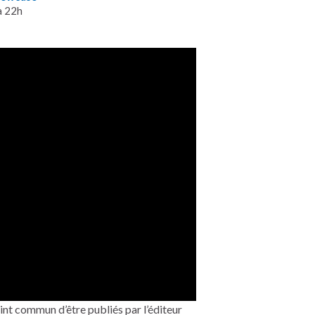
à 22h
int commun d’être publiés par l’éditeur