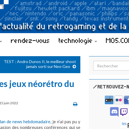
rendez-vous
technologie
MO5.C
TEST : Andro Dunos II, le meilleur shoot
Search for:
jamais sorti sur Neo·Geo
es jeux néorétro du
/RETROUVEZ-N
15 juin 2022
ilan de news hebdomadaire
, je n’ai pas pu y
ccasion des nombreuses conférences qui se