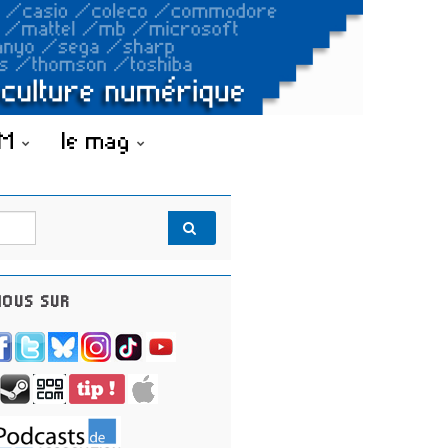
OM
le mag
OUS SUR