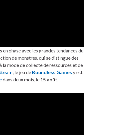
s en phase avec les grandes tendances du
ction de monstres, qui se distingue des
à la mode de collecte de ressources et de
Steam
, le jeu de
Boundless Games
y est
e
dans deux mois, le
15 août
.