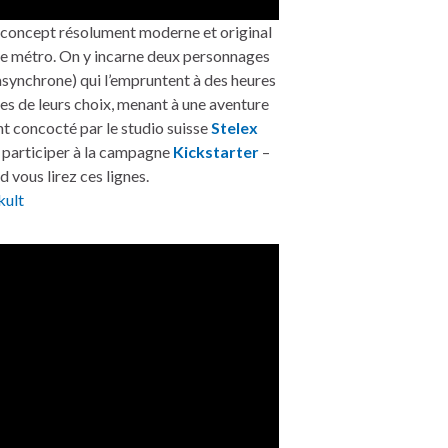
concept résolument moderne et original
s le métro. On y incarne deux personnages
asynchrone) qui l’empruntent à des heures
es de leurs choix, menant à une aventure
nt concocté par le studio suisse
Stelex
s participer à la campagne
Kickstarter
–
d vous lirez ces lignes.
ult