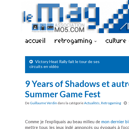
accueil
retrogaming
culture
Victory Heat Rally fait le tour de ses
circuits en vidéo
9 Years of Shadows et autr
Summer Game Fest
De
Guillaume Verdin
dans la catégorie
Actualités
,
Retrogaming
Comme je l’expliquais au beau milieu de
mon dernier b
mettre tous les jeux indé annoncés ou évoqués à l’o