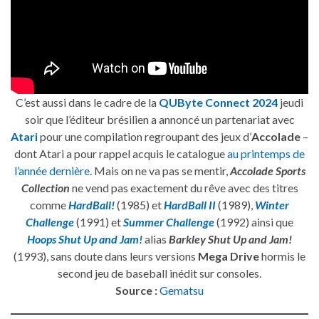
C’est aussi dans le cadre de la
QUByte Connect 2024
jeudi
soir que l’éditeur brésilien a annoncé un partenariat avec
Atari
pour une compilation regroupant des jeux d’
Accolade
–
dont Atari a pour rappel acquis le catalogue
au printemps de
l’année dernière
. Mais on ne va pas se mentir,
Accolade Sports
Collection
ne vend pas exactement du rêve avec des titres
comme
HardBall!
(1985) et
HardBall II
(1989),
Winter
Challenge
(1991) et
Summer Challenge
(1992) ainsi que
Hoops Shut Up and Jam!
alias
Barkley Shut Up and Jam!
(1993), sans doute dans leurs versions
Mega Drive
hormis le
second jeu de baseball inédit sur consoles.
Source :
Gematsu