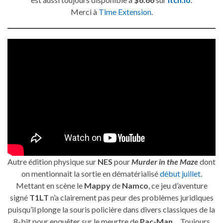
Merci à
Time Extension
.
Autre édition physique sur
NES
pour
Murder in the Maze
dont
on mentionnait la sortie en dématérialisé
début juillet
.
Mettant en scène le
Mappy
de
Namco
, ce jeu d’aventure
signé
T1LT
n’a clairement pas peur des problèmes juridiques
puisqu’il plonge la souris policière dans divers classiques de la
8-bit pour enquêter sur le meurtre de
Pac-Man
… Toujours