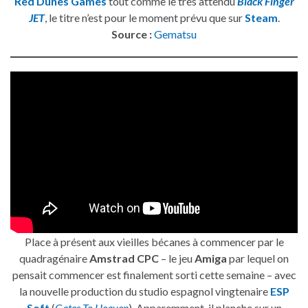
Red Dunes Games
tout comme le très attendu
Black Finger
JET
, le titre n’est pour le moment prévu que sur
Steam
.
Source :
Gematsu
Place à présent aux vieilles bécanes à commencer par le
quadragénaire
Amstrad CPC
– le jeu
Amiga
par lequel on
pensait commencer est finalement sorti cette semaine – avec
la nouvelle production du studio espagnol vingtenaire
ESP
Soft
(
Gates To Heaven
). Apparemment, il planche sur un