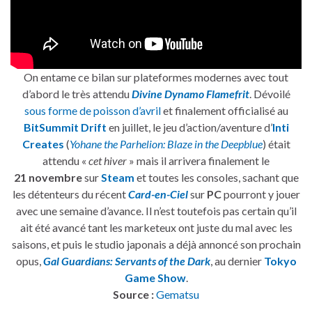
On entame ce bilan sur plateformes modernes avec tout
d’abord le très attendu
Divine Dynamo Flamefrit
. Dévoilé
sous forme de poisson d’avril
et finalement officialisé au
BitSummit Drift
en juillet, le jeu d’action/aventure d’
Inti
Creates
(
Yohane the Parhelion: Blaze in the Deepblue
) était
attendu «
cet hiver
» mais il arrivera finalement le
21 novembre
sur
Steam
et toutes les consoles, sachant que
les détenteurs du récent
Card-en-Ciel
sur
PC
pourront y jouer
avec une semaine d’avance. Il n’est toutefois pas certain qu’il
ait été avancé tant les marketeux ont juste du mal avec les
saisons, et puis le studio japonais a déjà annoncé son prochain
opus,
Gal Guardians: Servants of the Dark
, au dernier
Tokyo
Game Show
.
Source :
Gematsu