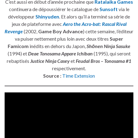
C’est aussi en début d’année prochaine que
Ratalaika Games
continuera de dépoussiérer le catalogue de
Sunsoft
via le
développeur
Shinyuden
. Et alors qu’il a terminé sa série de
jeux de plateforme avec
Aero the Acro-bat: Rascal Rival
Revenge
(2002,
Game Boy Advance
) cette semaine, l’éditeur
va puiser nettement plus loin avec deux titres
Super
Famicom
inédits en dehors du Japon,
Shōnen Ninja Sasuke
(1994) et
Deae Tonosama Appare Ichiban
(1995), qui seront
rebaptisés
Justice Ninja Casey
et
Feudal Bros – Tonosama #1
respectivement.
Source :
Time Extension