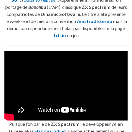
portage de
Babaliba
(1984), classique
ZX Spectrum
de leurs
compatriotes de
Dinamic Software
. Le titre a été présenté
le week-end dernier à la convention
Amstrad Eterno
mais la
démo correspondante n’est hélas pas disponible sur la page
itch.io
du jeu.
Puisque l’on parle de
ZX Spectrum
, le développeur
Allan
Turvey
alias
Happy Coding
planche actuellement sur une