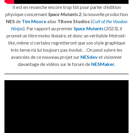
Il est en revanche encore trop tôt pour parler d’édition
physique concernant
Space Mutants 2
, la nouvelle production
NES
de
Tim Moore
alias
TBone Studios
(
Cult of the Voodoo
Ninjas
). Par rapport au premier
Space Mutants
(2023), il
promet un titre moins linéaire, et donc un véritable
Metroid
–
like
, même si certains regretteront que son style graphique
très terne n’a lui toujours pas évolué… On peut suivre les
avancées de ce nouveau projet sur
NESdev
et visionner
davantage de vidéos sur le forum de
NESMaker
.