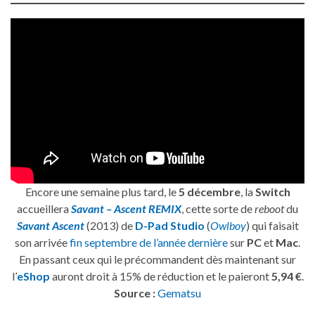
Encore une semaine plus tard, le
5 décembre
, la
Switch
accueillera
Savant – Ascent REMIX
, cette sorte de
reboot
du
Savant Ascent
(2013) de
D-Pad Studio
(
Owlboy
) qui faisait
son arrivée
fin septembre de l’année dernière
sur
PC
et
Mac
.
En passant ceux qui le précommandent dès maintenant sur
l’
eShop
auront droit à 15% de réduction et le paieront
5,94 €
.
Source :
Gematsu