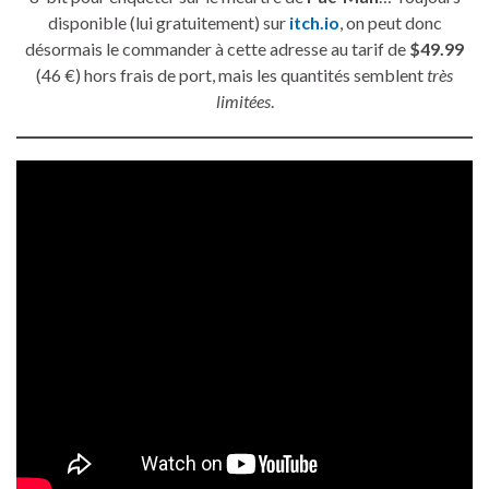
disponible (lui gratuitement) sur
itch.io
, on peut donc
désormais le commander à cette adresse au tarif de
$49.99
(46 €) hors frais de port, mais les quantités semblent
très
limitées
.