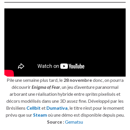
Pile une semaine plus tard, le
28 novembre
donc, on pourra
découvrir
Enigma of Fear
, un jeu d’aventure paranormal
arborant une réalisation hybride entre
sprites
pixelisés et
décors modélisés dans une 3D assez fine. Développé par les
Brésiliens
Cellbit
et
Dumativa
, le titre n’est pour le moment
prévu que sur
Steam
où une démo est disponible depuis peu.
Source :
Gematsu