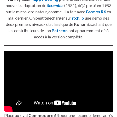
nouvelle adaptation de
Scramble
(1981), déjà porté en 1983
sur le micro-ordinateur, comme il l’a fait avec
Pacman RX
en
mai dernier. On peut télécharger sur
itch.io
une démo des
deux premiers niveaux du classique de
Konami
, sachant que
les contributeurs de son
Patreon
ont apparemment déjà
accès à la version complète.
Place au rival
Commodore 64
pour une seconde démo, après