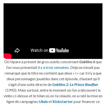
On répare à présent de gros oublis concernant
Gobliins 6
que
l’on vous présentait
il y a trois semaines
. Déjà on n’avait pas
remarqué que le titre ne contient que deux « i » car il n’y a que
deux personnages jouables dans cet épisode, d’autant qu’il
s’agit d’une suite directe de
Gobliins 2: Le Prince Bouffon
(1992). Mais surtout, entre le moment où l’on a découvert la
vidéo ci-dessus et le bilan où on l’a relayée, on a raté la mise en
ligne de campagnes
Ulule
et
Kickstarter
pour financer ce