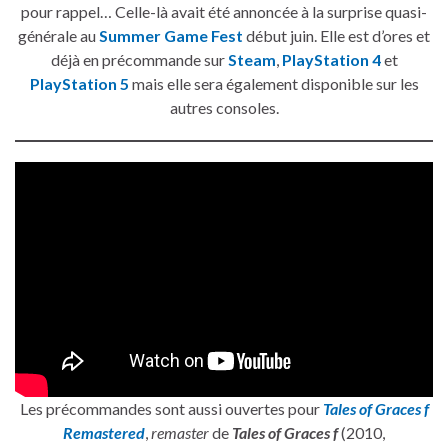
pour rappel… Celle-là avait été annoncée à la surprise quasi-
générale au
Summer Game Fest
début juin. Elle est d’ores et
déjà en précommande sur
Steam
,
PlayStation 4
et
PlayStation 5
mais elle sera également disponible sur les
autres consoles.
Les précommandes sont aussi ouvertes pour
Tales of Graces f
Remastered
,
remaster
de
Tales of Graces f
(2010,