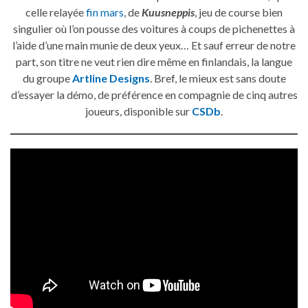
celle relayée
fin mars
, de
Kuusneppis
, jeu de course bien
singulier où l’on pousse des voitures à coups de pichenettes à
l’aide d’une main munie de deux yeux… Et sauf erreur de notre
part, son titre ne veut rien dire même en finlandais, la langue
du groupe
Artline Designs
. Bref, le mieux est sans doute
d’essayer la démo, de préférence en compagnie de cinq autres
joueurs, disponible sur
CSDb
.