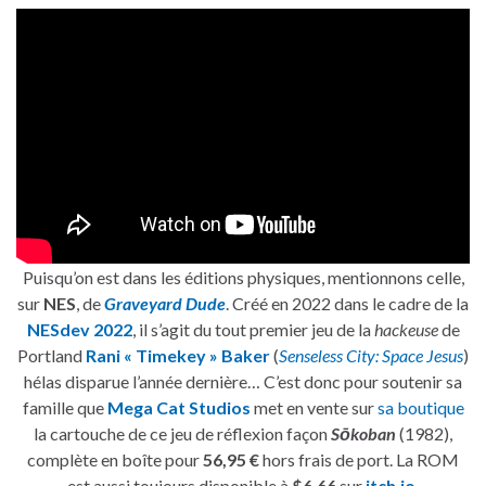
Puisqu’on est dans les éditions physiques, mentionnons celle,
sur
NES
, de
Graveyard Dude
. Créé en 2022 dans le cadre de la
NESdev 2022
, il s’agit du tout premier jeu de la
hackeuse
de
Portland
Rani « Timekey » Baker
(
Senseless City: Space Jesus
)
hélas disparue l’année dernière… C’est donc pour soutenir sa
famille que
Mega Cat Studios
met en vente sur
sa boutique
la cartouche de ce jeu de réflexion façon
Sōkoban
(1982),
complète en boîte pour
56,95 €
hors frais de port. La ROM
est aussi toujours disponible à
$6.66
sur
itch.io
.