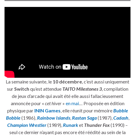
La semaine suivante, le
10 décembre
, c’est aussi uniquement
sur
Switch
qu’est attendue
TAITO Milestones 3
, compilation
de jeux d’arcade qui avait été elle aussi fallacieusement
annoncée pour «
cet hiver
»
en mai
… Proposée en édition
physique par
ININ Games
, elle réunit pour mémoire
Bubble
Bobble
(1986),
Rainbow Islands
,
Rastan Saga
(1987),
Cadash
,
Champion Wrestler
(1989),
Runark
et
Thunder Fox
(1990) –
seul ce dernier n’ayant pas encore été réédité au sein de la