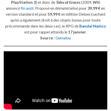
PlayStation 3
) et donc de
Tales of Graces
(2009,
Wii
)
annoncé
fin août
. Proposé en dématérialisé pour
39,99 €
en
version standard et pour
59,99 €
en édition Deluxe (sachant
qu’on a également droit à des objets bonus pour toute
précommande dans les deux cas), le RPG de
Bandai Namco
est pour rappel attendu le
17 janvier
.
Source :
Gematsu