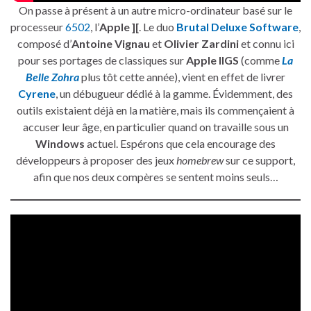
On passe à présent à un autre micro-ordinateur basé sur le
processeur
6502
, l’
Apple ][
. Le duo
Brutal Deluxe Software
,
composé d’
Antoine Vignau
et
Olivier Zardini
et connu ici
pour ses portages de classiques sur
Apple IIGS
(comme
La
Belle Zohra
plus tôt cette année), vient en effet de livrer
Cyrene
, un débugueur dédié à la gamme. Évidemment, des
outils existaient déjà en la matière, mais ils commençaient à
accuser leur âge, en particulier quand on travaille sous un
Windows
actuel. Espérons que cela encourage des
développeurs à proposer des jeux
homebrew
sur ce support,
afin que nos deux compères se sentent moins seuls…