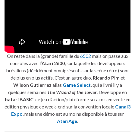
On reste dans la (grande) famille du
6502
mais on passe aux
consoles avec l’
Atari 2600
, sur laquelle les développeurs
brésiliens (décidément omniprésents sur la scène rétro) sont
de plus en plus actifs. C’est un autre duo,
Ricardo Pim
et
Wilson Gutierrez
alias
Game Select
, qui a livré il y a
quelques semaines
The Wizard of the Tower
. Développé en
batari BASIC
, ce jeu d’action/plateforme sera mis en vente en
édition physique ce week-end sur la convention locale
Canal3
Expo
, mais une démo est au moins disponible à tous sur
AtariAge
.