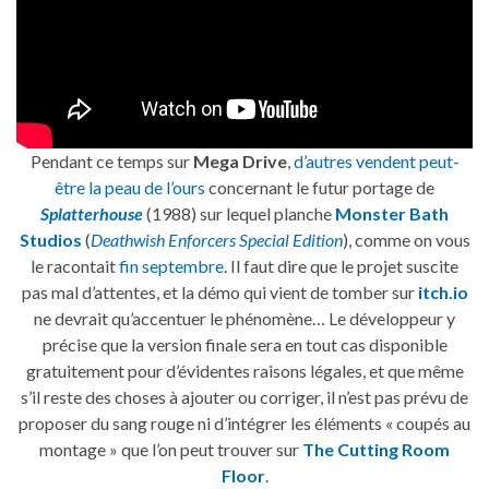
Pendant ce temps sur
Mega Drive
,
d’autres vendent peut-
être la peau de l’ours
concernant le futur portage de
Splatterhouse
(1988) sur lequel planche
Monster Bath
Studios
(
Deathwish Enforcers Special Edition
), comme on vous
le racontait
fin septembre
. Il faut dire que le projet suscite
pas mal d’attentes, et la démo qui vient de tomber sur
itch.io
ne devrait qu’accentuer le phénomène… Le développeur y
précise que la version finale sera en tout cas disponible
gratuitement pour d’évidentes raisons légales, et que même
s’il reste des choses à ajouter ou corriger, il n’est pas prévu de
proposer du sang rouge ni d’intégrer les éléments « coupés au
montage » que l’on peut trouver sur
The Cutting Room
Floor
.