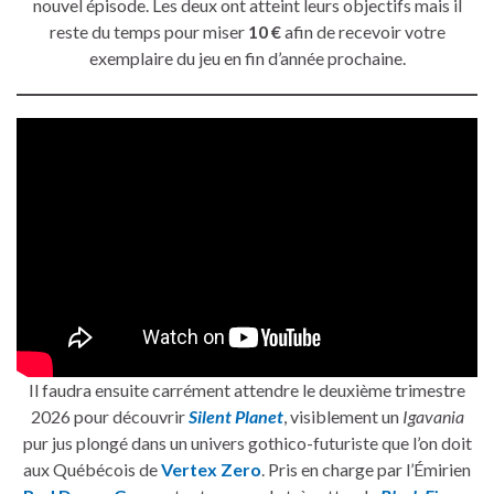
nouvel épisode. Les deux ont atteint leurs objectifs mais il
reste du temps pour miser
10 €
afin de recevoir votre
exemplaire du jeu en fin d’année prochaine.
Il faudra ensuite carrément attendre le deuxième trimestre
2026 pour découvrir
Silent Planet
, visiblement un
Igavania
pur jus plongé dans un univers gothico-futuriste que l’on doit
aux Québécois de
Vertex Zero
. Pris en charge par l’Émirien