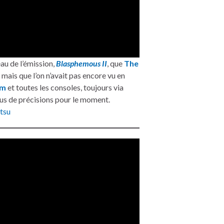
au de l’émission,
Blasphemous II
, que
The
 mais que l’on n’avait pas encore vu en
am
et toutes les consoles, toujours via
s plus de précisions pour le moment.
tsu