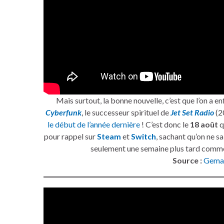
Mais surtout, la bonne nouvelle, c’est que l’on a e
Cyberfunk
, le successeur spirituel de
Jet Set Radio
(20
le début de l’année dernière
! C’est donc le
18 août
q
pour rappel sur
Steam
et
Switch
, sachant qu’on ne sa
seulement une semaine plus tard co
Source :
Gema