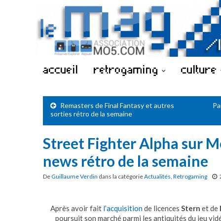
accueil
retrogaming
culture
Remasters de Final Fantasy et autres
Pa
sorties rétro de la semaine
Street Fighter Alpha sur M
news rétro de la semaine
De
Guillaume Verdin
dans la catégorie
Actualités
,
Retrogaming
Après avoir fait
l’acquisition
de licences
Stern
et de
poursuit son marché parmi les antiquités du jeu vi