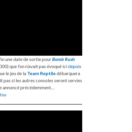
nfin une date de sortie pour
Bomb Rush
00) que l’on n’avait pas évoqué ici
depuis
ue le jeu de la
Team Reptile
débarquera
it pas si les autres consoles seront servies
mme annoncé précédemment…
tsu