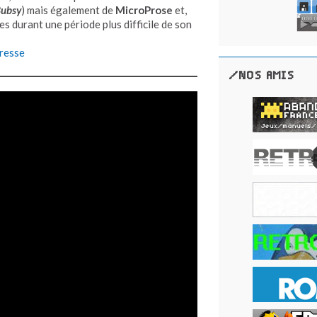
ubsy
) mais également de
MicroProse
et,
es durant une période plus difficile de son
resse
/NOS AMIS