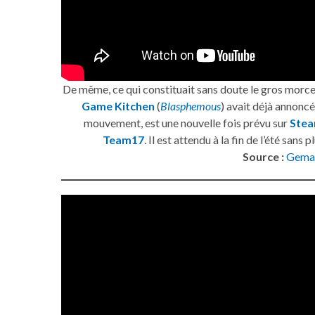
De même, ce qui constituait sans doute le gros morce
Game Kitchen
(
Blasphemous
) avait déjà annoncé
mouvement, est une nouvelle fois prévu sur
Ste
Team17
. Il est attendu à la fin de l’été san
Source :
Gema