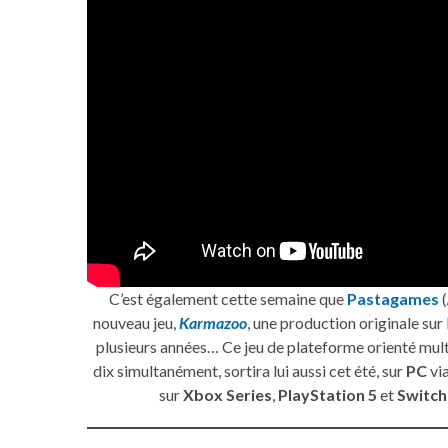
C’est également cette semaine que
Pastagames
(
nouveau jeu,
Karmazoo
, une production originale sur
plusieurs années… Ce jeu de plateforme orienté mult
dix simultanément, sortira lui aussi cet été, sur
PC
vi
sur
Xbox Series
,
PlayStation 5
et
Switch