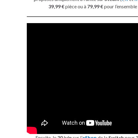
39,99 €
pièce ou à
79,99 €
pour l’ensemble
Ensuite, le
30 juin
sur l’
eShop
de la
Switch
pour
3