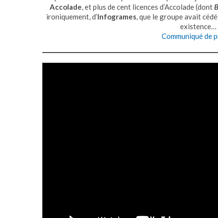
Accolade
, et plus de cent licences d’Accolade (dont
B
ironiquement, d’
Infogrames
, que le groupe avait cédé
existence…
Communiqué de p