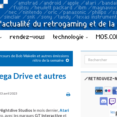
rendez-vous
technologie
MO5.C
rcours de Bob Wakelin et autres émissions
Search for:
rétro de la semaine
ega Drive et autres
/RETROUVEZ-N
23 avril 2023
Nightdive Studios
le mois dernier,
Atari
déo, avec les marques
GT Interactive
et