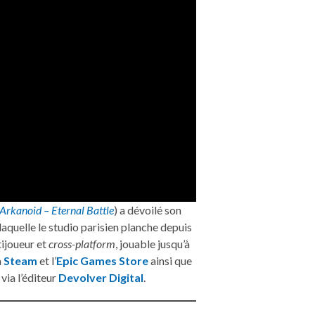
Arkanoid – Eternal Battle
) a dévoilé son
 laquelle le studio parisien planche depuis
ijoueur et
cross-platform
, jouable jusqu’à
a
Steam
et l’
Epic Games Store
ainsi que
via l’éditeur
Devolver Digital
.