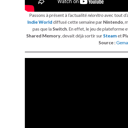
Passons à présent à l’actualité
néorétro
avec tout d’
Indie World
diffusé cette semaine par
Nintendo
, 
pas que la
Switch
. En effet, le jeu de plateforme 
Shared Memory
, devait déjà sortir sur
Steam
et
Pl
Source :
Gema