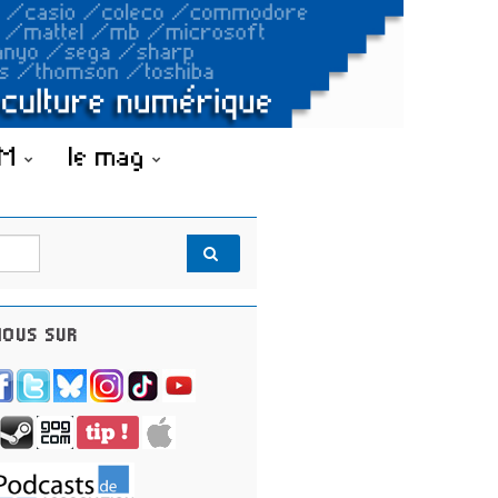
OM
le mag
OUS SUR