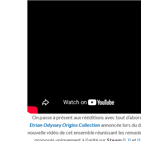
On passe à présent aux rééditions avec tout d’abord
Etrian Odyssey Origins Collection
annoncée lors du d
nouvelle vidéo de cet ensemble réunissant les
remaste
proposés uniquement à l’unité sur
Steam
(
I
,
II
et
II