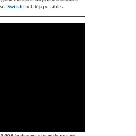
 sur
Switch
sont déjà possibles.
9,99 €
également, et sans doute aussi