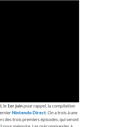
, le
1er juin
pour rappel, la compilation
ernier
Nintendo Direct
. On a trois à une
rs
des trois premiers épisodes, qui seront
I
) pour mémoire. Les précommandes à