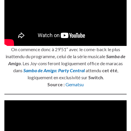
On commence donc à 29′51″ avec le come-back le plus
inattendu du programme, celui de la série musicale
Samba de
Amigo
. Les
Joy-cons
feront logiquement office de maracas
dans
Samba de Amigo: Party Central
attendu
cet été
,
logiquement en exclusivité sur
Switch
.
Source :
Gematsu