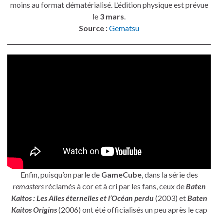
moins au format dématérialisé. L’édition physique est prévue
le
3 mars
.
Source :
Gematsu
Enfin, puisqu’on parle de
GameCube
, dans la série des
remasters
réclamés à cor et à cri par les fans, ceux de
Baten
Kaitos : Les Ailes éternelles et l’Océan perdu
(2003) et
Baten
Kaitos Origins
(2006) ont été officialisés un peu après le cap