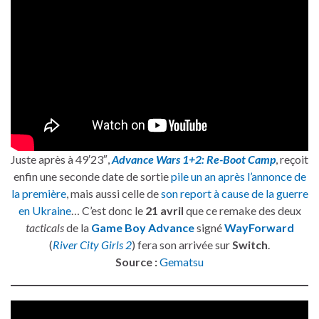
Juste après à 49′23″,
Advance Wars 1+2: Re-Boot Camp
, reçoit
enfin une seconde date de sortie
pile un an après l’annonce de
la première
, mais aussi celle de
son report à cause de la guerre
en Ukraine
… C’est donc le
21 avril
que ce remake des deux
tacticals
de la
Game Boy Advance
signé
WayForward
(
River City Girls 2
) fera son arrivée sur
Switch
.
Source :
Gematsu