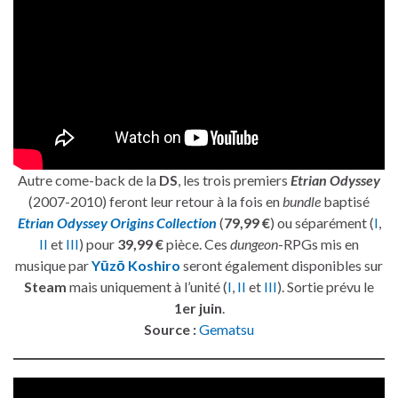
Autre come-back de la
DS
, les trois premiers
Etrian Odyssey
(2007-2010) feront leur retour à la fois en
bundle
baptisé
Etrian Odyssey Origins Collection
(
79,99 €
) ou séparément (
I
,
II
et
III
) pour
39,99 €
pièce. Ces
dungeon
-RPGs mis en
musique par
Yūzō Koshiro
seront également disponibles sur
Steam
mais uniquement à l’unité (
I
,
II
et
III
). Sortie prévu le
1er juin
.
Source :
Gematsu