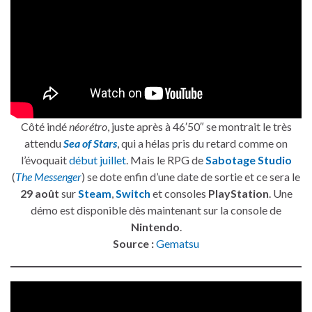
Côté indé
néorétro
, juste après à 46′50″ se montrait le très
attendu
Sea of Stars
, qui a hélas pris du retard comme on
l’évoquait
début juillet
. Mais le RPG de
Sabotage Studio
(
The Messenger
) se dote enfin d’une date de sortie et ce sera le
29 août
sur
Steam
,
Switch
et consoles
PlayStation
. Une
démo est disponible dès maintenant sur la console de
Nintendo
.
Source :
Gematsu