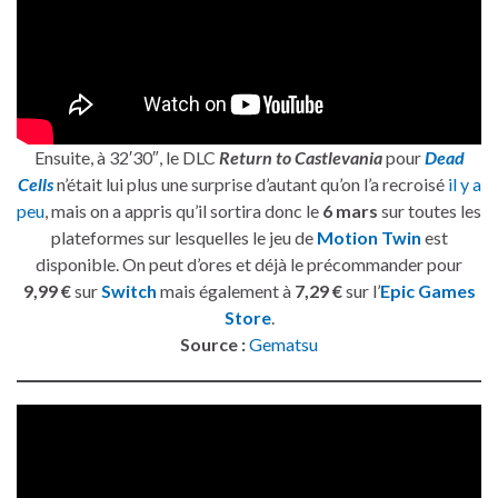
Ensuite, à 32′30″, le DLC
Return to Castlevania
pour
Dead
Cells
n’était lui plus une surprise d’autant qu’on l’a recroisé
il y a
peu
, mais on a appris qu’il sortira donc le
6 mars
sur toutes les
plateformes sur lesquelles le jeu de
Motion Twin
est
disponible. On peut d’ores et déjà le précommander pour
9,99 €
sur
Switch
mais également à
7,29 €
sur l’
Epic Games
Store
.
Source :
Gematsu