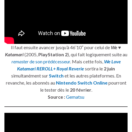
Il faut ensuite avancer jusqu’à 46′10″ pour celui de
We ♥
Katamari
(2005,
PlayStation 2
), qui fait logiquement suite au
remaster
de son prédécesseur
. Mais cette fois,
We Love
Katamari REROLL+ Royal Reverie
sortira le
2 juin
simultanément sur
Switch
et les autres plateformes. En
revanche, les abonnés au
Nintendo Switch Online
pourront
le tester dès le
20 février
.
Source :
Gematsu