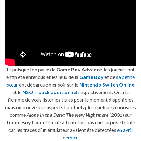
Et puisque l’on parle de
Game Boy Advance
, les joueurs ont
enfin été entendus et les jeux de la
Game Boy
et de
sa petite
sœur
ont débarqué hier soir sur le
Nintendo Switch Online
et le
NSO + pack additionnel
respectivement. On a la
flemme de vous lister les titres pour le moment disponibles
mais on trouve les suspects habituels plus quelques curiosités
comme
Alone in the Dark: The New Nightmare
(2001) sur
Game Boy Color
! Ce n’est toutefois pas une surprise totale
car les traces d’un émulateur avaient été détectées
en avril
dernier
.