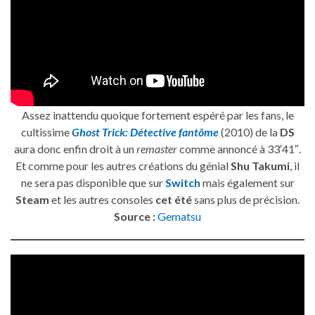
Assez inattendu quoique fortement espéré par les fans, le
cultissime
Ghost Trick: Détective fantôme
(2010) de la
DS
aura donc enfin droit à un
remaster
comme annoncé à 33′41″.
Et comme pour les autres créations du génial
Shu Takumi
, il
ne sera pas disponible que sur
Switch
mais également sur
Steam
et les autres consoles
cet été
sans plus de précision.
Source :
Gematsu