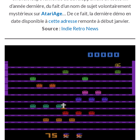
d’année dernière, du fait d’un nom de sujet volontairement
mystérieux sur
AtariAge
… De ce fait, la dernière démo en
date disponible à
cette adresse
remonte à début janvier.
Source :
Indie Retro News