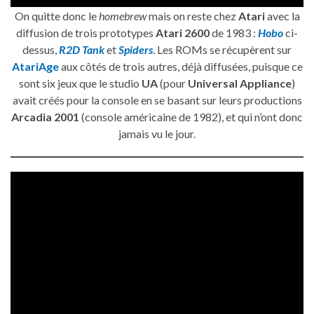
On quitte donc le
homebrew
mais on reste chez
Atari
avec la
diffusion de trois prototypes
Atari 2600
de 1983 :
Hobo
ci-
dessus,
R2D Tank
et
Spiders
. Les ROMs se récupèrent sur
AtariAge
aux côtés de trois autres, déjà diffusées, puisque ce
sont six jeux que le studio
UA
(pour
Universal Appliance
)
avait créés pour la console en se basant sur leurs productions
Arcadia 2001
(console américaine de 1982), et qui n’ont donc
jamais vu le jour.