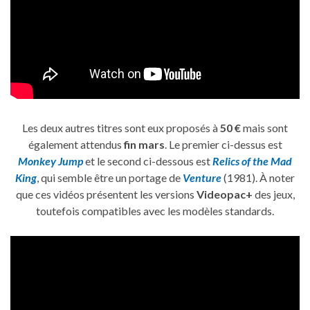
Les deux autres titres sont eux proposés à
50 €
mais sont
également attendus
fin mars
. Le premier ci-dessus est
Monkey Jump
et le second ci-dessous est
Relics of the Mad
King
, qui semble être un portage de
Venture
(1981). À noter
que ces vidéos présentent les versions
Videopac+
des jeux,
toutefois compatibles avec les modèles standards.