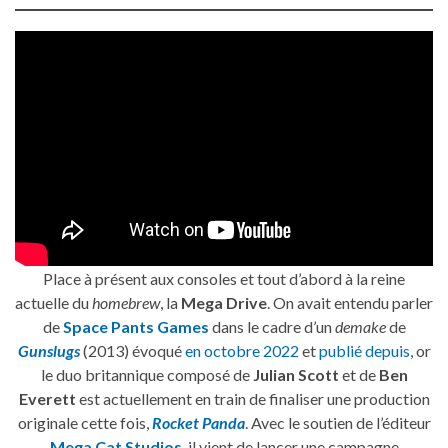
Place à présent aux consoles et tout d’abord à la reine
actuelle du
homebrew
, la
Mega Drive
. On avait entendu parler
de
Space Pants Games
dans le cadre d’un
demake
de
Gunslugs
(2013) évoqué
en octobre 2022
et
publié depuis
, or
le duo britannique composé de
Julian Scott
et de
Ben
Everett
est actuellement en train de finaliser une production
originale cette fois,
Rocket Panda
. Avec le soutien de l’éditeur
Mega Cat Studios
, il vient de lancer une campagne