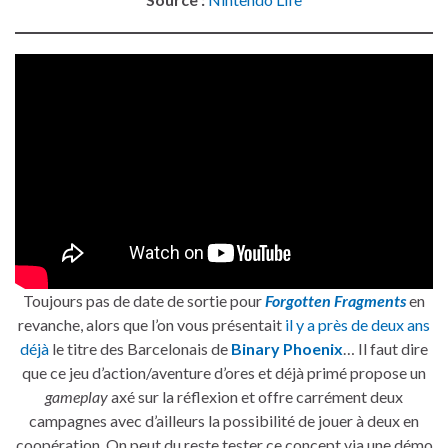
Toujours pas de date de sortie pour
Forgotten Fragments
en
revanche, alors que l’on vous présentait
il y a près de deux ans
déjà
le titre des Barcelonais de
Binary Phoenix
… Il faut dire
que ce jeu d’action/aventure d’ores et déjà primé propose un
gameplay
axé sur la réflexion et offre carrément deux
campagnes avec d’ailleurs la possibilité de jouer à deux en
coopération. On peut du reste tester ce concept via une démo