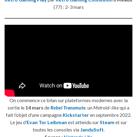
(77) : 2-3 mars
On commence ce bilan sur plateformes modernes avec la
sortie le
14 mars
de
Rebel Transmute
, un
Metroid
–
like
qui a
fait l’objet d’une campagne
Kickstarter
en septembre 2022.
Le jeu d’
Evan Tor Leibman
est attendu sur
Steam
et sur
toutes les consoles via
JanduSoft
.
Source :
Nintendo Life