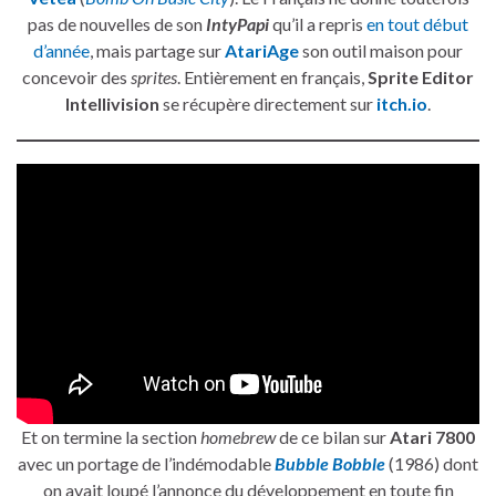
pas de nouvelles de son
IntyPapi
qu’il a repris
en tout début
d’année
, mais partage sur
AtariAge
son outil maison pour
concevoir des
sprites
. Entièrement en français,
Sprite Editor
Intellivision
se récupère directement sur
itch.io
.
Et on termine la section
homebrew
de ce bilan sur
Atari 7800
avec un portage de l’indémodable
Bubble Bobble
(1986) dont
on avait loupé l’annonce du développement en toute fin