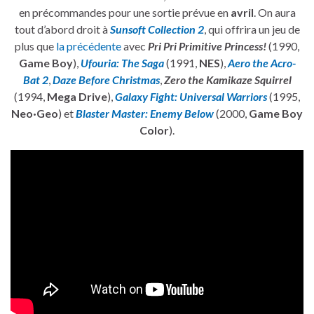
en précommandes pour une sortie prévue en
avril
. On aura
tout d’abord droit à
Sunsoft Collection 2
, qui offrira un jeu de
plus que
la précédente
avec
Pri Pri Primitive Princess!
(1990,
Game Boy
),
Ufouria: The Saga
(1991,
NES
),
Aero the Acro-
Bat 2
,
Daze Before Christmas
,
Zero the Kamikaze Squirrel
(1994,
Mega Drive
),
Galaxy Fight: Universal Warriors
(1995,
Neo·Geo
) et
Blaster Master: Enemy Below
(2000,
Game Boy
Color
).