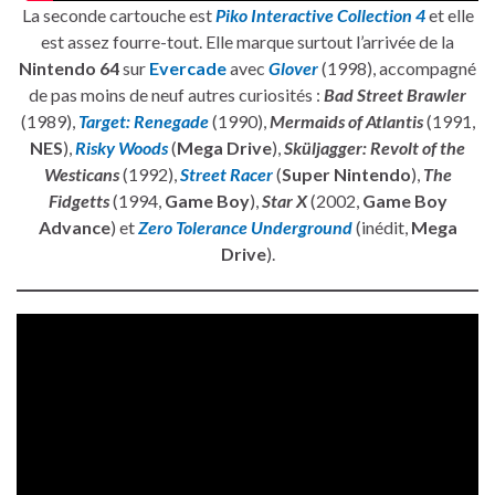
La seconde cartouche est
Piko Interactive Collection 4
et elle
est assez fourre-tout. Elle marque surtout l’arrivée de la
Nintendo 64
sur
Evercade
avec
Glover
(1998), accompagné
de pas moins de neuf autres curiosités :
Bad Street Brawler
(1989),
Target: Renegade
(1990),
Mermaids of Atlantis
(1991,
NES
),
Risky Woods
(
Mega Drive
),
Sküljagger: Revolt of the
Westicans
(1992),
Street Racer
(
Super Nintendo
),
The
Fidgetts
(1994,
Game Boy
),
Star X
(2002,
Game Boy
Advance
) et
Zero Tolerance Underground
(inédit,
Mega
Drive
).