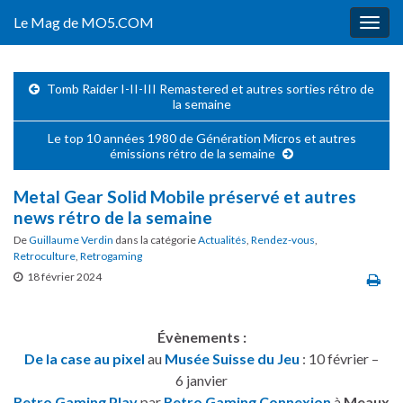
Le Mag de MO5.COM
Togg
navig
Tomb Raider I-II-III Remastered et autres sorties rétro de
la semaine
Le top 10 années 1980 de Génération Micros et autres
émissions rétro de la semaine
Metal Gear Solid Mobile préservé et autres
news rétro de la semaine
De
Guillaume Verdin
dans la catégorie
Actualités
,
Rendez-vous
,
Retroculture
,
Retrogaming
18 février 2024
Évènements :
De la case au pixel
au
Musée Suisse du Jeu
: 10 février –
6 janvier
Retro Gaming Play
par
Retro Gaming Connexion
à
Meaux