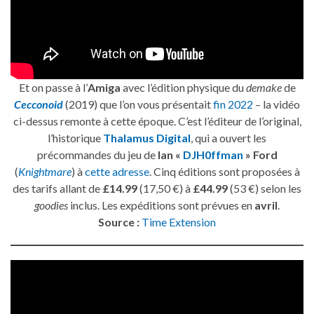
Et on passe à l’
Amiga
avec l’édition physique du
demake
de
Cecconoid
(2019) que l’on vous présentait
fin 2022
– la vidéo
ci-dessus remonte à cette époque. C’est l’éditeur de l’original,
l’historique
Thalamus Digital
, qui a ouvert les
précommandes du jeu de
Ian «
DJH0ffman
» Ford
(
Knightmare
) à
cette adresse
. Cinq éditions sont proposées à
des tarifs allant de
£14.99
(17,50 €) à
£44.99
(53 €) selon les
goodies
inclus. Les expéditions sont prévues en
avril
.
Source :
Time Extension