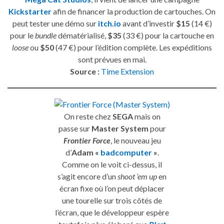
Kickstarter
afin de financer la production de cartouches. On
peut tester une démo sur
itch.io
avant d’investir
$15
(14 €)
pour le
bundle
dématérialisé,
$35
(33 €) pour la cartouche en
loose
ou
$50
(47 €) pour l’édition complète. Les expéditions
sont prévues en mai.
Source :
Time Extension
On reste chez
SEGA
mais on
passe sur
Master System
pour
Frontier Force
, le nouveau jeu
d’
Adam «
badcomputer
»
.
Comme on le voit ci-dessus, il
s’agit encore d’un
shoot ’em up
en
écran fixe où l’on peut déplacer
une tourelle sur trois côtés de
l’écran, que le développeur espère