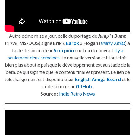
Autre démo mise à jour, celle du portage de
Jump ‘n Bump
(1998,
MS-DOS
) signé
Erik «
Earok
» Hogan
(
Merry Xmas
) à
l’aide de son moteur
Scorpion
que l’on découvrait
il y a
seulement deux semaines
. La nouvelle version est toutefois
bien plus aboutie puisque le développement est au stade de la
bêta, ce qui signifie que le contenu final est présent. Le lien de
téléchargement est disponible sur
English Amiga Board
et le
code source sur
GitHub
.
Source :
Indie Retro News