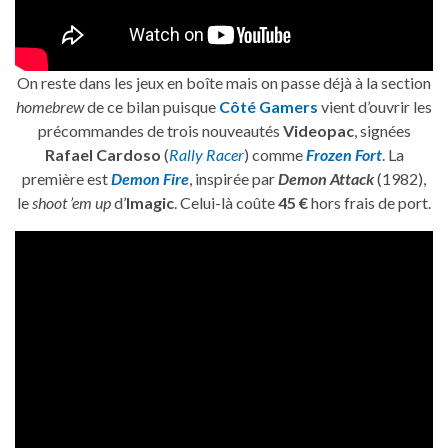
On reste dans les jeux en boîte mais on passe déjà à la section
homebrew
de ce bilan puisque
Côté Gamers
vient d’ouvrir les
précommandes de trois nouveautés
Videopac
, signées
Rafael Cardoso
(
Rally Racer
) comme
Frozen Fort
. La
première est
Demon Fire
, inspirée par
Demon Attack
(1982),
le
shoot ’em up
d’
Imagic
. Celui-là coûte
45 €
hors frais de port.