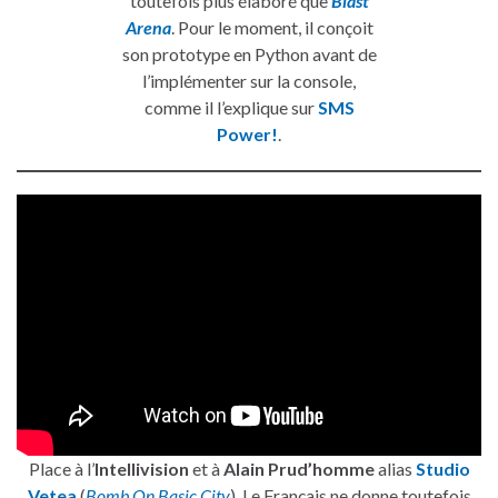
toutefois plus élaboré que
Blast
Arena
. Pour le moment, il conçoit
son prototype en Python avant de
l’implémenter sur la console,
comme il l’explique sur
SMS
Power!
.
Place à l’
Intellivision
et à
Alain Prud’homme
alias
Studio
Vetea
(
Bomb On Basic City
). Le Français ne donne toutefois