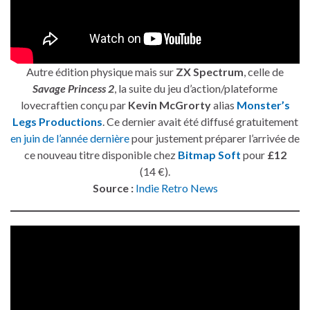
Autre édition physique mais sur
ZX Spectrum
, celle de
Savage Princess 2
, la suite du jeu d’action/plateforme
lovecraftien conçu par
Kevin McGrorty
alias
Monster’s
Legs Productions
. Ce dernier avait été diffusé gratuitement
en juin de l’année dernière
pour justement préparer l’arrivée de
ce nouveau titre disponible chez
Bitmap Soft
pour
£12
(14 €).
Source :
Indie Retro News