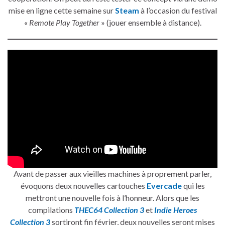
mise en ligne cette semaine sur
Steam
à l’occasion du festival
«
Remote Play Together
» (jouer ensemble à distance).
Avant de passer aux vieilles machines à proprement parler,
évoquons deux nouvelles cartouches
Evercade
qui les
mettront une nouvelle fois à l’honneur. Alors que les
compilations
THEC64 Collection 3
et
Indie Heroes
Collection 3
sortiront fin février, deux nouvelles seront mises