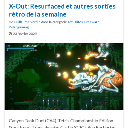
X-Out: Resurfaced et autres sorties
rétro de la semaine
De
Guillaume Verdin
dans la catégorie
Actualités
,
Freeware
,
Retrogaming
23 février 2025
Canyon Tank Duel (C64), Tetris Championship Edition
(Spectrum), Transylvanian Castle (CPC), Run Barbarian