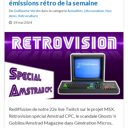
émissions rétro de la semaine
De
Guillaume Verdin
dans la catégorie
Actualités
,
L'Association
,
Nos
Amis
,
Retroculture
19 mai 2024
Rediffusion de notre 22e live Twitch sur le projet MSX,
Rétrovision spécial Amstrad CPC, le scandale Ghosts ‘n
Goblins/Amstrad Magazine dans Génération Micros,