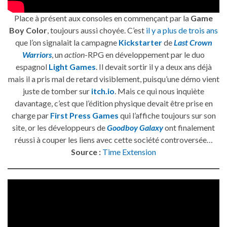
Place à présent aux consoles en commençant par la
Game
Boy Color
, toujours aussi choyée. C’est
il y a plus de trois ans
que l’on signalait la campagne
Kickstarter
de
Last Crown
Warriors
, un
action
-RPG en développement par le duo
espagnol
Light Games
. Il devait sortir il y a deux ans déjà
mais il a pris mal de retard visiblement, puisqu’une démo vient
juste de tomber sur
itch.io
. Mais ce qui nous inquiète
davantage, c’est que l’édition physique devait être prise en
charge par
First Press Games
qui l’affiche toujours sur son
site, or les développeurs de
Goodboy Galaxy
ont finalement
réussi à couper les liens avec cette société controversée…
Source :
Time Extension