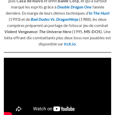
puis
Casa de Ruivo
et enfin
Balek Corp
, et qui a surtout
marqué les esprits grâce à
Double Dragon One
l’année
dernière. En marge de leurs démos techniques d’
In The Hunt
(1993) et de
Bad Dudes Vs. DragonNinja
(1988), les deux
compères préparent un portage de l’obscur jeu de combat
Violent Vengeance: The Universe Hero
(1995,
MS-DOS
). Une
bêta offrant dix combattants plus deux boss non jouables est
disponible sur
itch.io
.