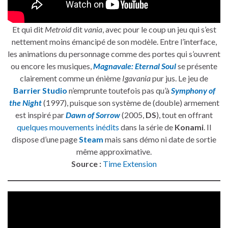
Et qui dit
Metroid
dit
vania
, avec pour le coup un jeu qui s’est
nettement moins émancipé de son modèle. Entre l’interface,
les animations du personnage comme des portes qui s’ouvrent
ou encore les musiques,
Magnavale: Eternal Soul
se présente
clairement comme un énième
Igavania
pur jus. Le jeu de
Barrier Studio
n’emprunte toutefois pas qu’à
Symphony of
the Night
(1997), puisque son système de (double) armement
est inspiré par
Dawn of Sorrow
(2005,
DS
), tout en offrant
quelques mouvements inédits
dans la série de
Konami
. Il
dispose d’une page
Steam
mais sans démo ni date de sortie
même approximative.
Source :
Time Extension