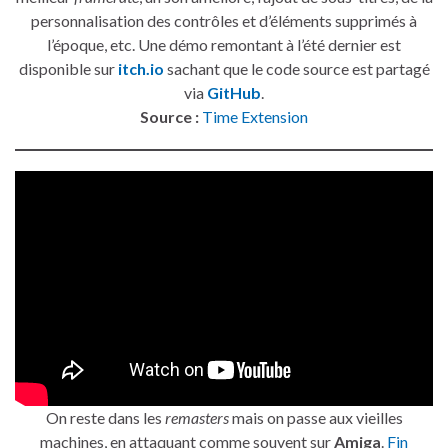
personnalisation des contrôles et d’éléments supprimés à
l’époque, etc. Une démo remontant à l’été dernier est
disponible sur
itch.io
sachant que le code source est partagé
via
GitHub
.
Source :
Time Extension
On reste dans les
remasters
mais on passe aux vieilles
machines, en attaquant comme souvent sur
Amiga
.
Fin