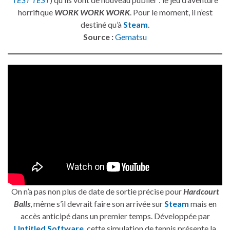
horrifique
WORK WORK WORK
. Pour le moment, il n’est
destiné qu’à
Steam
.
Source :
Gematsu
On n’a pas non plus de date de sortie précise pour
Hardcourt
Balls
, même s’il devrait faire son arrivée sur
Steam
mais en
accès anticipé dans un premier temps. Développée par
Untitled Software
, cette simulation de tennis présente la