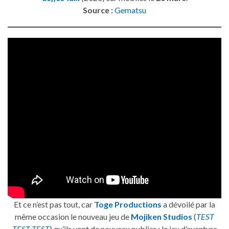
Source :
Gematsu
Et ce n’est pas tout, car
Toge Productions
a dévoilé par la
même occasion le nouveau jeu de
Mojiken Studios
(
TEST
TEST TEST
) qu’ils vont de nouveau publier : le jeu d’aventure