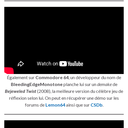
Également sur
Commodore 64
, un développeur du nom de
BleedingEdgeMonotone
planche lui sur un
demake
de
Bejeweled Twist
(2008), la meilleure version du célèbre jeu de
réflexion selon lui. On peut en récupérer une démo sur les
forums de
Lemon64
ainsi que sur
CSDb
.