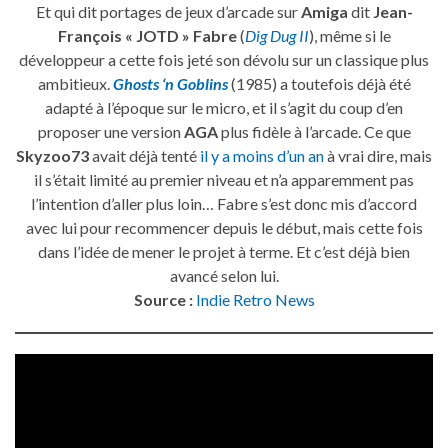
Et qui dit portages de jeux d’arcade sur
Amiga
dit
Jean-
François « JOTD » Fabre
(
Dig Dug II
), même si le
développeur a cette fois jeté son dévolu sur un classique plus
ambitieux.
Ghosts ‘n Goblins
(1985) a toutefois déjà été
adapté à l’époque sur le micro, et il s’agit du coup d’en
proposer une version
AGA
plus fidèle à l’arcade. Ce que
Skyzoo73
avait déjà tenté
il y a moins d’un an
à vrai dire, mais
il s’était limité au premier niveau et n’a apparemment pas
l’intention d’aller plus loin… Fabre s’est donc mis d’accord
avec lui pour recommencer depuis le début, mais cette fois
dans l’idée de mener le projet à terme. Et c’est déjà bien
avancé selon lui.
Source :
Indie Retro News