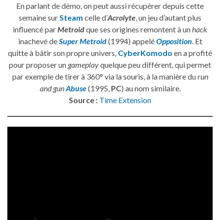
En parlant de démo, on peut aussi récupérer depuis cette
semaine sur
Steam
celle d’
Acrolyte
, un jeu d’autant plus
influencé par
Metroid
que ses origines remontent à un
hack
inachevé de
Super Metroid
(1994) appelé
Opposition
. Et
quitte à bâtir son propre univers,
CyberKomodo
en a profité
pour proposer un
gameplay
quelque peu différent, qui permet
par exemple de tirer à 360° via la souris, à la manière du
run
and gun
Abuse
(1995,
PC
) au nom similaire.
Source :
Time Extension