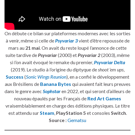
On débute ce bilan sur plateformes modernes avec les sorties
à venir, même si celle de
Psyvariar 3
vient d’être repoussée de
mars au
21 mai
. On avait du reste loupé l’annonce de cette
suite tardive de
Psyvariar
(2000) et
Psyvariar 2
(2003), même
si l’on avait évoqué le remake du premier,
Psyvariar Delta
(2019). Le studio à l’origine du diptyque de
shoot ’em ups
,
Success
(
Sonic Wings Reunion
), en a confié le développement
aux Brésiliens de
Banana Bytes
qui avaient fait leurs preuves
dans le genre avec
Sophstar
en 2022, et qui seront d’ailleurs de
nouveau épaulés par les Français de
Red Art Games
vraisemblablement en charge des éditions physiques. Le titre
est attendu sur
Steam
,
PlayStation 5
et consoles
Switch
.
Source :
Gematsu