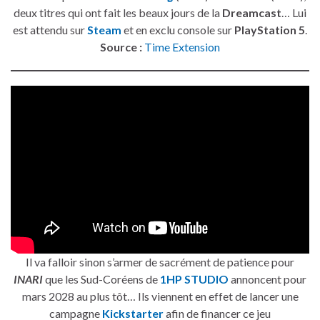
deux titres qui ont fait les beaux jours de la
Dreamcast
… Lui
est attendu sur
Steam
et en exclu console sur
PlayStation 5
.
Source :
Time Extension
Il va falloir sinon s’armer de sacrément de patience pour
INARI
que les Sud-Coréens de
1HP STUDIO
annoncent pour
mars 2028 au plus tôt… Ils viennent en effet de lancer une
campagne
Kickstarter
afin de financer ce jeu