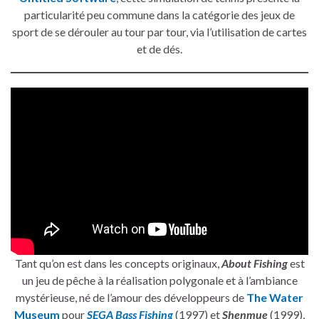
particularité peu commune dans la catégorie des jeux de
sport de se dérouler au tour par tour, via l’utilisation de cartes
et de dés.
Tant qu’on est dans les concepts originaux,
About Fishing
est
un jeu de pêche à la réalisation polygonale et à l’ambiance
mystérieuse, né de l’amour des développeurs de
The Water
Museum
pour
SEGA Bass Fishing
(1997) et
Shenmue
(1999),