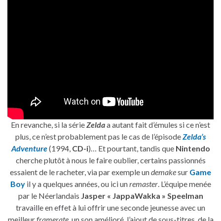
En revanche, si la série
Zelda
a autant fait d’émules si ce n’est
plus, ce n’est probablement pas le cas de l’épisode
Zelda’s
Adventure
(1994,
CD-i
)… Et pourtant, tandis que
Nintendo
cherche plutôt à nous le faire oublier, certains passionnés
essaient de le racheter, via par exemple un
demake
sur
Game
Boy
il y a quelques années, ou ici un
remaster
. L’équipe menée
par le Néerlandais
Jasper « JappaWakka » Speelman
travaille en effet à lui offrir une seconde jeunesse avec un
meilleur
framerate
, un son amélioré, l’ajout de sous-titres, de la