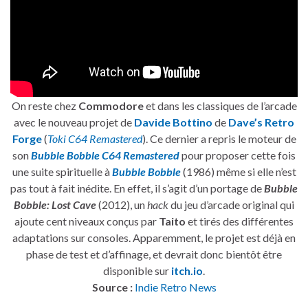
On reste chez
Commodore
et dans les classiques de l’arcade
avec le nouveau projet de
Davide Bottino
de
Dave’s Retro
Forge
(
Toki C64 Remastered
). Ce dernier a repris le moteur de
son
Bubble Bobble C64 Remastered
pour proposer cette fois
une suite spirituelle à
Bubble Bobble
(1986) même si elle n’est
pas tout à fait inédite. En effet, il s’agit d’un portage de
Bubble
Bobble: Lost Cave
(2012), un
hack
du jeu d’arcade original qui
ajoute cent niveaux conçus par
Taito
et tirés des différentes
adaptations sur consoles. Apparemment, le projet est déjà en
phase de test et d’affinage, et devrait donc bientôt être
disponible sur
itch.io
.
Source :
Indie Retro News