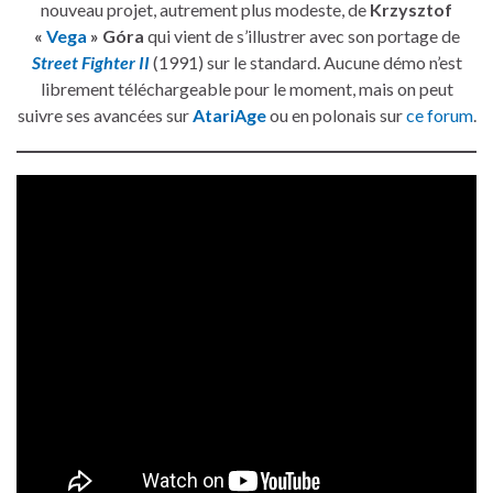
nouveau projet, autrement plus modeste, de
Krzysztof
«
Vega
» Góra
qui vient de s’illustrer avec son portage de
Street Fighter II
(1991) sur le standard. Aucune démo n’est
librement téléchargeable pour le moment, mais on peut
suivre ses avancées sur
AtariAge
ou en polonais sur
ce forum
.