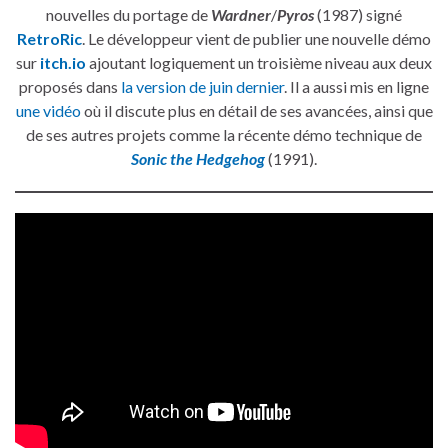
nouvelles du portage de
Wardner
/
Pyros
(1987) signé
RetroRic
. Le développeur vient de publier une nouvelle démo
sur
itch.io
ajoutant logiquement un troisième niveau aux deux
proposés dans
la version de juin dernier
. Il a aussi mis en ligne
une vidéo
où il discute plus en détail de ses avancées, ainsi que
de ses autres projets comme la récente démo technique de
Sonic the Hedgehog
(1991).