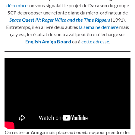
décembre
, on vous signalait le projet de
Darasco
du groupe
SCP
de proposer une refonte digne du micro-ordinateur de
Space Quest IV: Roger Wilco and the Time Rippers
(1991).
Entretemps, il en a livré deux autres
la semaine dernière
mais
ça y est, le résultat de son travail peut être téléchargé sur
English Amiga Board
ou à
cette adresse
.
On reste sur
Amiga
mais place au
homebrew
pour prendre des