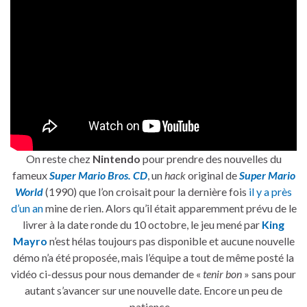
On reste chez
Nintendo
pour prendre des nouvelles du
fameux
Super Mario Bros. CD
, un
hack
original de
Super Mario
World
(1990) que l’on croisait pour la dernière fois
il y a près
d’un an
mine de rien. Alors qu’il était apparemment prévu de le
livrer à la date ronde du 10 octobre, le jeu mené par
King
Mayro
n’est hélas toujours pas disponible et aucune nouvelle
démo n’a été proposée, mais l’équipe a tout de même posté la
vidéo ci-dessus pour nous demander de «
tenir bon
» sans pour
autant s’avancer sur une nouvelle date. Encore un peu de
patience…