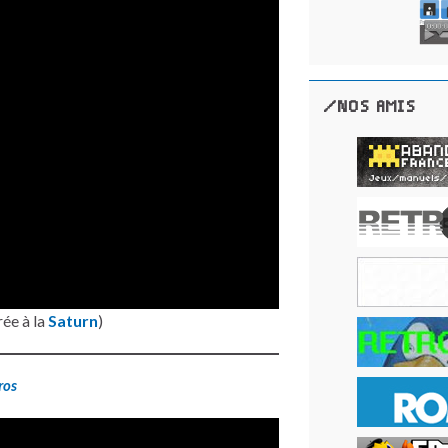
/NOS AMIS
rée à la
Saturn
)
ros