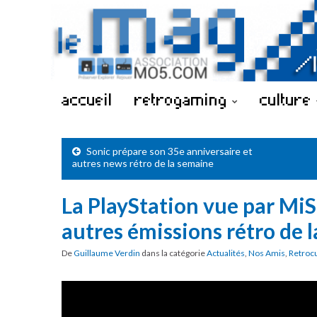
accueil
retrogaming
culture
Sonic prépare son 35e anniversaire et
autres news rétro de la semaine
La PlayStation vue par Mi
autres émissions rétro de 
De
Guillaume Verdin
dans la catégorie
Actualités
,
Nos Amis
,
Retroc