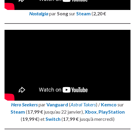
Nostalgia
par
Song
sur
Steam
(
2,20 €
Hero Seekers
par
Vanguard
(
Astral Takers
) /
Kemco
sur
Steam
(
17,99 €
jusqu’au 22 janvier),
Xbox
,
PlayStation
(
19,99 €
) et
Switch
(
17,99 €
jusqu’à mercredi)