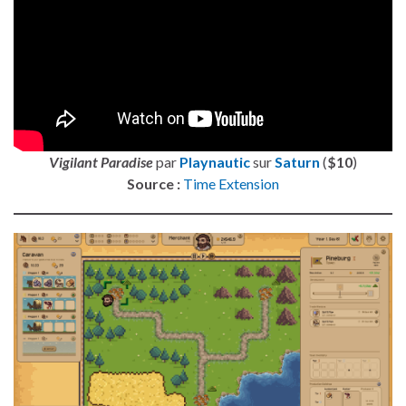
Vigilant Paradise
par
Playnautic
sur
Saturn
(
$10
)
Source :
Time Extension