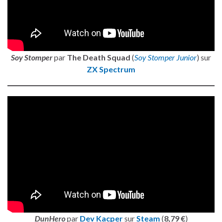
Soy Stomper
par
The Death Squad
(
Soy Stomper Junior
) sur
ZX Spectrum
DunHero
par
Dev Kacper
sur
Steam
(
8,79 €
)