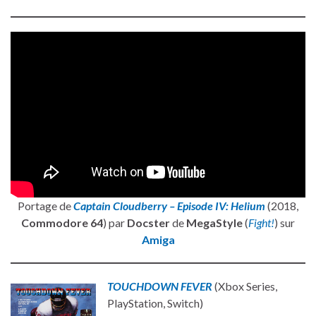
Portage de
Captain Cloudberry – Episode IV: Helium
(2018,
Commodore 64
) par
Docster
de
MegaStyle
(
Fight!
) sur
Amiga
TOUCHDOWN FEVER
(Xbox Series,
PlayStation, Switch)