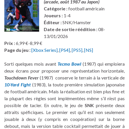
(arcade, août 1987 au Japon)
Catégorie :
football américain
Joueurs :
1-4
Éditeur :
SNK/Hamster
Date de sortie réédition :
08-
13/01/2026
Prix :
6,99 €-8,99 €
Page du jeu :
[Xbox Series]
,
[PS4]
,
[PS5]
,
[NS]
Sorti quelques mois avant
Tecmo Bowl
(1987) qui emploiera
deux écrans pour proposer une représentation horizontale,
Touchdown Fever
(1987) conserve le terrain à la verticale de
10-Yard Fight
(1983), la toute première simulation japonaise
de football américain. Mais la réalisation est bien plus fine et
la plupart des règles sont implémentées même s’il n’est pas
possible de tacler. En outre, le jeu de
SNK
présente deux
attraits spéficiques. Le premier est qu’il est non seulement
jouable à deux (y compris en coopération) sur la borne
debout, mais la version table cocktail permettait de jouer à