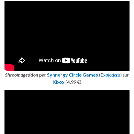
Shroomageddon
par
Synnergy Circle Games
(
Explodera
) sur
Xbox
(
4,99 €
)