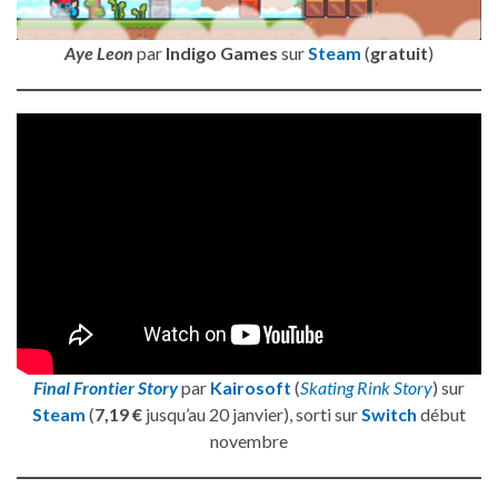
Aye Leon
par
Indigo Games
sur
Steam
(
gratuit
)
Final Frontier Story
par
Kairosoft
(
Skating Rink Story
) sur
Steam
(
7,19 €
jusqu’au 20 janvier), sorti sur
Switch
début
novembre