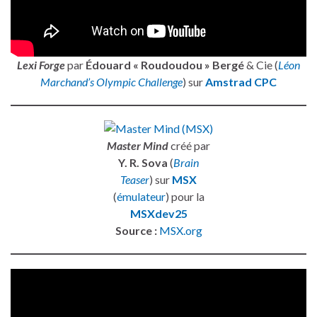
Lexi Forge
par
Édouard « Roudoudou » Bergé
& Cie (
Léon
Marchand’s Olympic Challenge
) sur
Amstrad CPC
Master Mind
créé par
Y. R. Sova
(
Brain
Teaser
) sur
MSX
(
émulateur
) pour la
MSXdev25
Source :
MSX.org