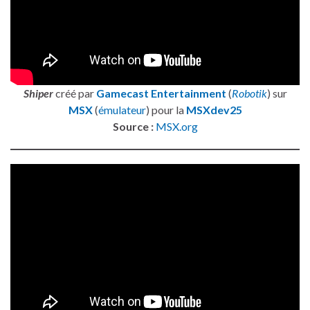
Shiper
créé par
Gamecast Entertainment
(
Robotik
) sur
MSX
(
émulateur
) pour la
MSXdev25
Source :
MSX.org