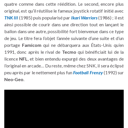
quatre comme dans cette réédition. Le second, encore plus
original, est qu’il réutilise le fameux joystick rotatif initié avec
TNK III
(1985) puis popularisé par
Ikari Warriors
(1986) ; il est
ainsi possible de courir dans une direction tout en lançant le
ballon dans une autre, possibilité fort bienvenue dans ce type
de jeu. Le titre fera l’objet l’année suivante d’une suite et d’un
portage
Famicom
qui ne débarquera aux États-Unis qu’en
1991, donc après le rival de
Tecmo
qui bénéficiait lui de la
licence
NFL
, et bien entendu expurgé des deux avantages de
l’original en arcade… Du reste, même chez SNK, il sera éclipsé
peu après par le nettement plus fun
Football Frenzy
(1992) sur
Neo·Geo
.