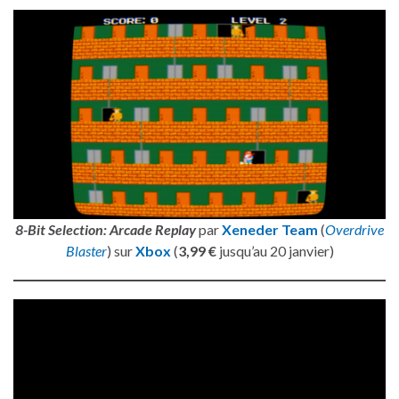
8-Bit Selection: Arcade Replay
par
Xeneder Team
(
Overdrive
Blaster
) sur
Xbox
(
3,99 €
jusqu’au 20 janvier)