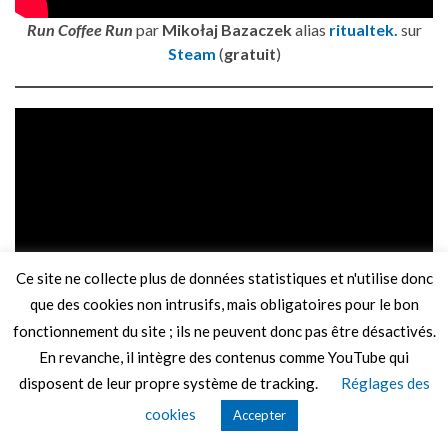
Run Coffee Run
par
Mikołaj Bazaczek
alias
ritualtek.
sur
Steam
(
gratuit
)
Ce site ne collecte plus de données statistiques et n'utilise donc
que des cookies non intrusifs, mais obligatoires pour le bon
fonctionnement du site ; ils ne peuvent donc pas être désactivés.
Open Close Door
par
Crane Game Studio
sur
Steam
(
4,49 €
En revanche, il intègre des contenus comme YouTube qui
jusqu’à vendredi)
disposent de leur propre système de tracking.
Réglages des
cookies
Accepter