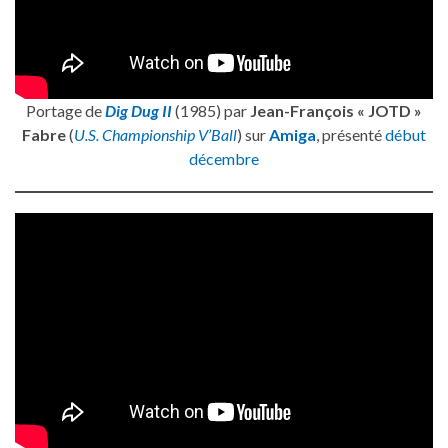
Portage de
Dig Dug II
(1985) par
Jean-François « JOTD »
Fabre
(
U.S. Championship V’Ball
) sur
Amiga
, présenté
début
décembre