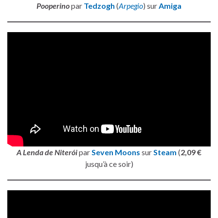
Pooperino
par
Tedzogh
(
Arpegio
) sur
Amiga
A Lenda de Niterói
par
Seven Moons
sur
Steam
(
2,09 €
jusqu’à ce soir)