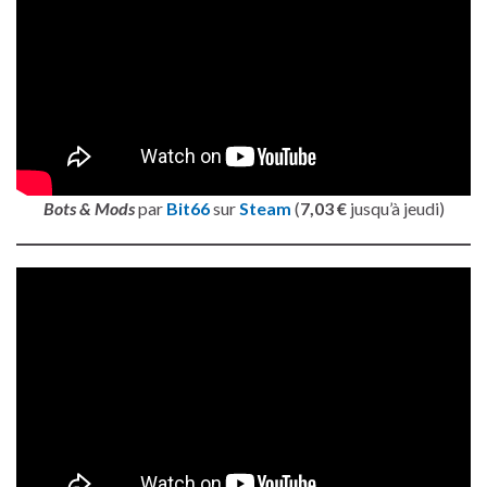
Bots & Mods
par
Bit66
sur
Steam
(
7,03 €
jusqu’à jeudi)