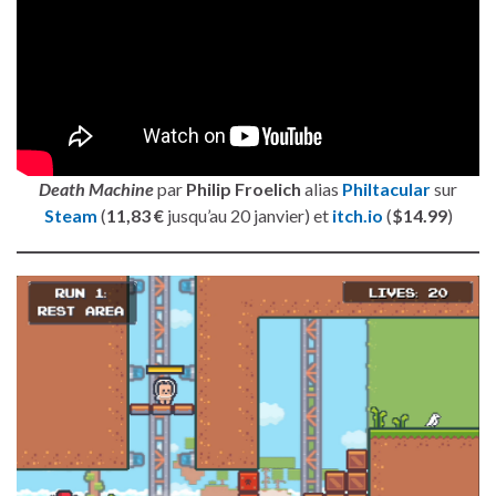
Death Machine
par
Philip Froelich
alias
Philtacular
sur
Steam
(
11,83 €
jusqu’au 20 janvier) et
itch.io
(
$14.99
)