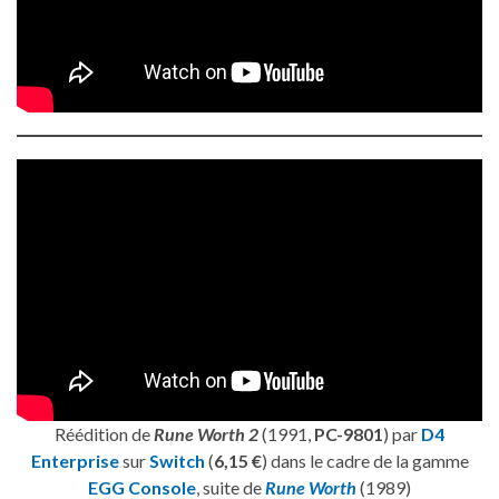
Réédition de
Rune Worth 2
(1991,
PC-9801
) par
D4
Enterprise
sur
Switch
(
6,15 €
) dans le cadre de la gamme
EGG Console
, suite de
Rune Worth
(1989)