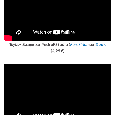
Toybox Escape
par
PedroFStudio
(
Run, Elric!
) sur
Xbox
(
4,99 €
)