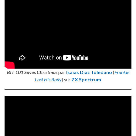
BIT 101 Saves Christmas
par
Isaías Díaz Toledano
(
Frankie
Lost His Body
) sur
ZX Spectrum