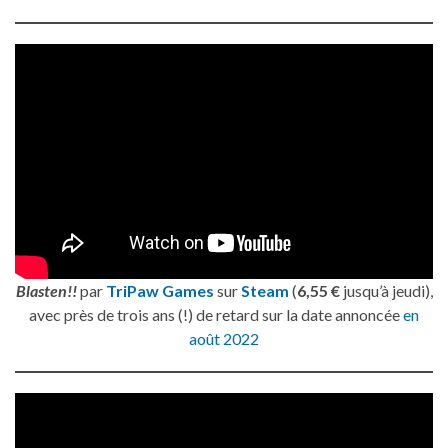
Blasten!!
par
TriPaw Games
sur
Steam
(
6,55 €
jusqu’à jeudi),
avec près de trois ans (!) de retard sur la date annoncée
en
août 2022