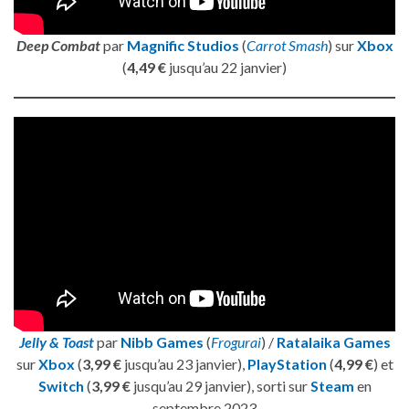
Deep Combat
par
Magnific Studios
(
Carrot Smash
) sur
Xbox
(
4,49 €
jusqu’au 22 janvier)
Jelly & Toast
par
Nibb Games
(
Frogurai
) /
Ratalaika Games
sur
Xbox
(
3,99 €
jusqu’au 23 janvier),
PlayStation
(
4,99 €
) et
Switch
(
3,99 €
jusqu’au 29 janvier), sorti sur
Steam
en
septembre 2023