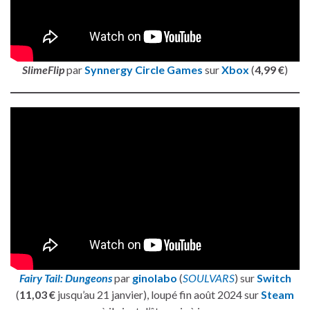
SlimeFlip
par
Synnergy Circle Games
sur
Xbox
(
4,99 €
)
Fairy Tail: Dungeons
par
ginolabo
(
SOULVARS
) sur
Switch
(
11,03 €
jusqu’au 21 janvier), loupé fin août 2024 sur
Steam