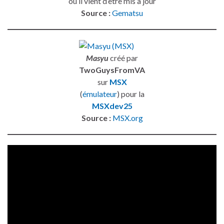
où il vient d’être mis à jour
Source :
Gematsu
Masyu
créé par
TwoGuysFromVA
sur
MSX
(
émulateur
) pour la
MSXdev25
Source :
MSX.org