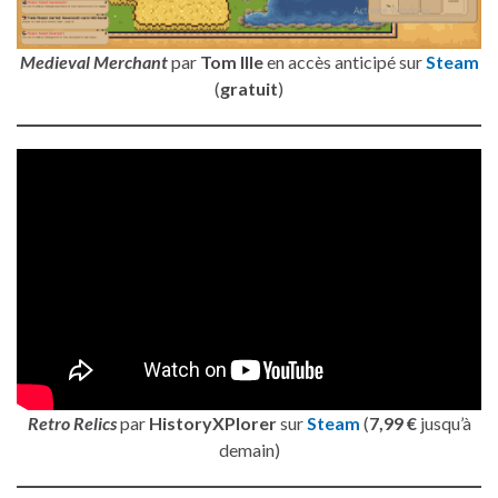
Medieval Merchant
par
Tom Ille
en accès anticipé sur
Steam
(
gratuit
)
Retro Relics
par
HistoryXPlorer
sur
Steam
(
7,99 €
jusqu’à
demain)