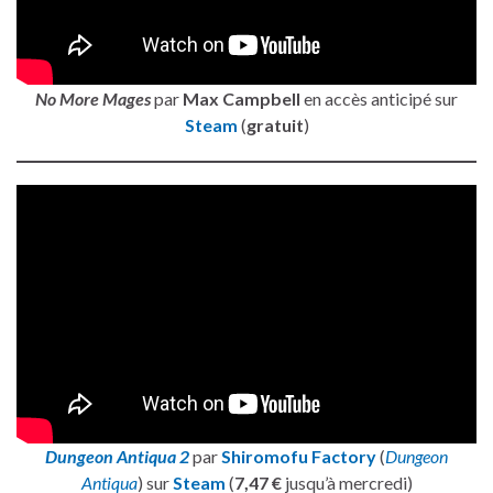
No More Mages
par
Max Campbell
en accès anticipé sur
Steam
(
gratuit
)
Dungeon Antiqua 2
par
Shiromofu Factory
(
Dungeon
Antiqua
) sur
Steam
(
7,47 €
jusqu’à mercredi)