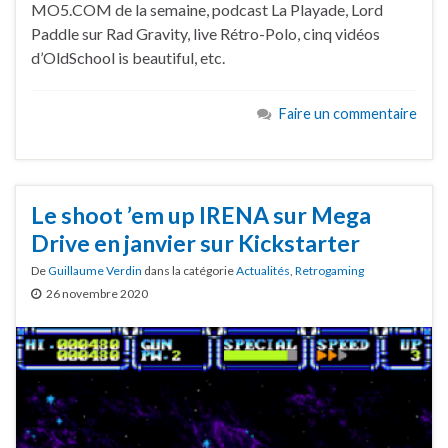
MO5.COM de la semaine, podcast La Playade, Lord
Paddle sur Rad Gravity, live Rétro-Polo, cinq vidéos
d’OldSchool is beautiful, etc.
Faire un commentaire
Le shoot ’em up IRENA sur Mega
Drive en janvier sur Kickstarter
De
Guillaume Verdin
dans la catégorie
Actualités
,
Retrogaming
26 novembre 2020