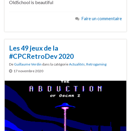
OldSchool is beautiful
Faire un commentaire
Les 49 jeux de la
#CPCRetroDev 2020
De
Guillaume Verdin
dans la catégorie
Actualités
,
Retrogaming
17 novembre 2020