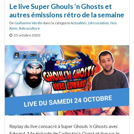
Le live Super Ghouls ‘n Ghosts et
autres émissions rétro de la semaine
De
Guillaume Verdin
dans la catégorie
Actualités
,
L'Association
,
Nos
Amis
,
Retroculture
25 octobre 2020
Replay du live consacré à Super Ghouls ’n Ghosts avec
Edward, 14e épisode de Collector’s Quest et live sur le