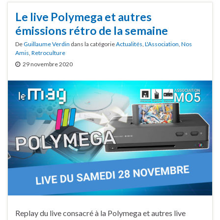
Le live Polymega et autres
émissions rétro de la semaine
De
Guillaume Verdin
dans la catégorie
Actualités
,
L'Association
,
Nos
Amis
,
Retroculture
29 novembre 2020
Replay du live consacré à la Polymega et autres live