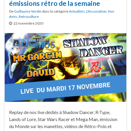
émissions rétro de la semaine
De
Guillaume Verdin
dans la catégorie
Actualités
,
L'Association
,
Nos
Amis
,
Retroculture
22 novembre 2020
Replay de nos live dédiés à Shadow Dancer, R·Type,
Lands of Lore, Star Wars Racer et Mega Man, émission
du Monde sur les manettes, vidéos de Rétro-Polo et