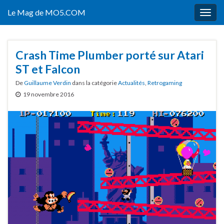
Le Mag de MO5.COM
Togg
navig
Crash Time Plumber porté sur Atari
ST et Falcon
De
Guillaume Verdin
dans la catégorie
Actualités
,
Retrogaming
19 novembre 2016