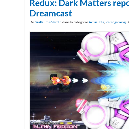
Redux: Dark Matters repou
Dreamcast
De
Guillaume Verdin
dans la catégorie
Actualités
,
Retrogaming