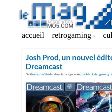
accueil
retrogaming
cu
Josh Prod, un nouvel édit
Dreamcast
De
Guillaume Verdin
dans la catégorie
Actualités
,
Retrogaming