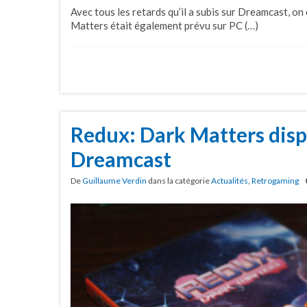
Avec tous les retards qu’il a subis sur Dreamcast, o
Matters était également prévu sur PC (…)
Redux: Dark Matters disp
Dreamcast
De
Guillaume Verdin
dans la catégorie
Actualités
,
Retrogaming