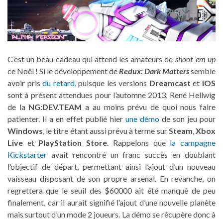
C’est un beau cadeau qui attend les amateurs de
shoot ’em up
ce Noël ! Si le développement de
Redux: Dark Matters
semble
avoir pris
du retard
, puisque les versions
Dreamcast
et
iOS
sont à présent attendues pour l’automne 2013, René Hellwig
de la
NG:DEV.TEAM
a au moins prévu de quoi nous faire
patienter. Il a en effet publié hier
une démo
de son jeu pour
Windows
, le titre étant aussi prévu à terme sur
Steam
,
Xbox
Live
et
PlayStation Store
. Rappelons que
la campagne
Kickstarter
avait rencontré un franc succès en doublant
l’objectif de départ, permettant ainsi l’ajout d’un nouveau
vaisseau disposant de son propre arsenal. En revanche, on
regrettera que le seuil des $60000 ait été manqué de peu
finalement, car il aurait signifié l’ajout d’une nouvelle planète
mais surtout d’un mode 2 joueurs. La démo se récupère donc à