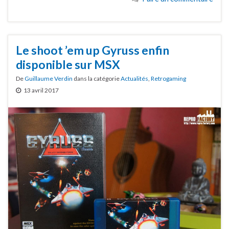
Le shoot ’em up Gyruss enfin
disponible sur MSX
De
Guillaume Verdin
dans la catégorie
Actualités
,
Retrogaming
13 avril 2017