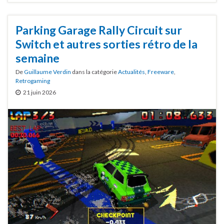
Parking Garage Rally Circuit sur
Switch et autres sorties rétro de la
semaine
De
Guillaume Verdin
dans la catégorie
Actualités
,
Freeware
,
Retrogaming
21 juin 2026