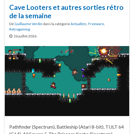
Cave Looters et autres sorties rétro
de la semaine
De
Guillaume Verdin
dans la catégorie
Actualités
,
Freeware
,
Retrogaming
26 juillet 2026
Pathfinder (Spectrum), Battleship (Atari 8-bit), TULT 64
(C64), All Square & The Prisoner Kosho (Spectrum),