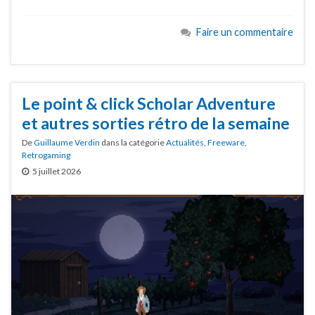
Faire un commentaire
Le point & click Scholar Adventure
et autres sorties rétro de la semaine
De
Guillaume Verdin
dans la catégorie
Actualités
,
Freeware
,
Retrogaming
5 juillet 2026