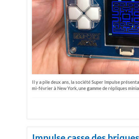
Il y a pile deux ans, la société Super Impulse présentai
mi-février à New York, une gamme de répliques minia
Impulse casse des brique