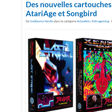
Des nouvelles cartouches
AtariAge et Songbird
De
Guillaume Verdin
dans la catégorie
Actualités
,
Retrogaming