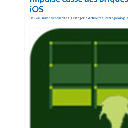
iOS
De
Guillaume Verdin
dans la catégorie
Actualités
,
Retrogaming