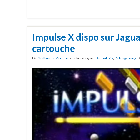
Impulse X dispo sur Jagua
cartouche
De
Guillaume Verdin
dans la catégorie
Actualités
,
Retrogaming