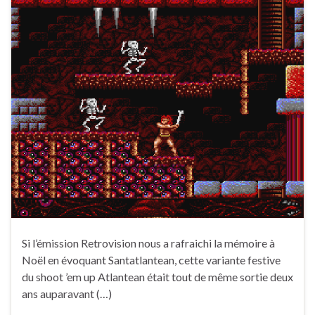
Si l’émission Retrovision nous a rafraichi la mémoire à
Noël en évoquant Santatlantean, cette variante festive
du shoot ’em up Atlantean était tout de même sortie deux
ans auparavant (…)