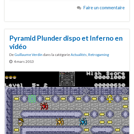
Faire un commentaire
Pyramid Plunder dispo et Inferno en
vidéo
De
Guillaume Verdin
dans la catégorie
Actualités
,
Retrogaming
4 mars 2013