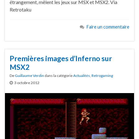
étrangement, mêlent les jeux sur MSX et MSX2. Via
Retrotaku
Faire un commentaire
Premières images d’Inferno sur
MSX2
De
Guillaume Verdin
dans la catégorie
Actualités
,
Retrogaming
3 octobre 2012