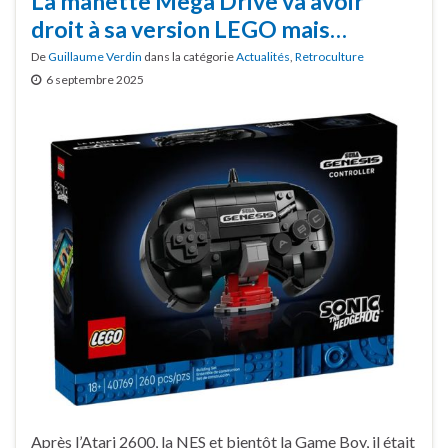
La manette Mega Drive va avoir
droit à sa version LEGO mais…
De
Guillaume Verdin
dans la catégorie
Actualités
,
Retroculture
6 septembre 2025
Après l’Atari 2600, la NES et bientôt la Game Boy, il était