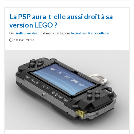
La PSP aura-t-elle aussi droit à sa
version LEGO ?
De
Guillaume Verdin
dans la catégorie
Actualités
,
Retroculture
10 avril 2026