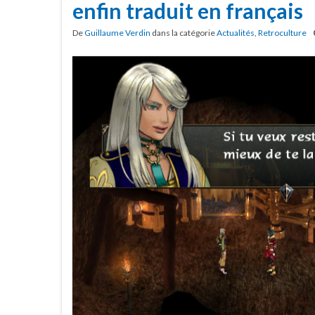
enfin traduit en français
De
Guillaume Verdin
dans la catégorie
Actualités
,
Retroculture