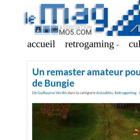
accueil
retrogaming
cu
Un remaster amateur pou
de Bungie
De
Guillaume Verdin
dans la catégorie
Actualités
,
Retrogaming