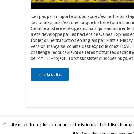
…et pas par n’importe qui, puisque c’est notre pinkta
nationale, mais c’est une longue histoire) qui a tra
Ce titre austère et exigeant, mais qui sait attirer le 
a été développé par les hackers de Games Express en 
l’objet d’une traduction en anglais par Matt’s Messy 
version française, comme c’est expliqué chez TRAF. Br
challenge redoutable, ni de têtes flottantes décapitées
de MYTH Project. Il doit subsister quelques bugs, et 
Lire la suite
Ce site ne collecte plus de données statistiques et n'utilise donc q
© 2026 Le Mag de MO5.COM.
il intègre des contenus comme 