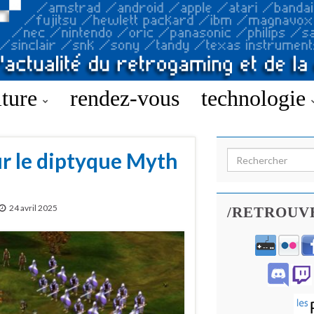
lture
rendez-vous
technologie
r le diptyque Myth
Search for:
24 avril 2025
/RETROUV