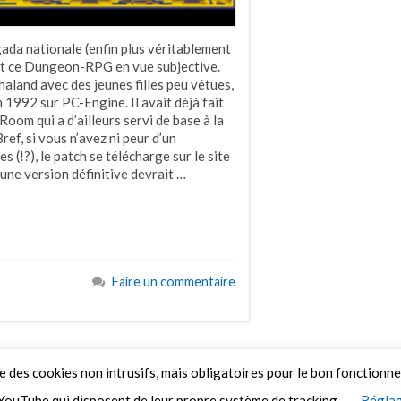
gada nationale (enfin plus véritablement
duit ce Dungeon-RPG en vue subjective.
chaland avec des jeunes filles peu vêtues,
1992 sur PC-Engine. Il avait déjà fait
Room qui a d’ailleurs servi de base à la
ef, si vous n’avez ni peur d’un
 (!?), le patch se télécharge sur le site
une version définitive devrait …
Faire un commentaire
ue des cookies non intrusifs, mais obligatoires pour le bon fonctionn
YouTube qui disposent de leur propre système de tracking.
Réglag