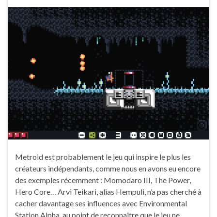
Metroid est probablement le jeu qui inspire le plus les
créateurs indépendants, comme nous en avons eu encore
des exemples récemment : Momodaro III, The Power,
Hero Core… Arvi Teikari, alias Hempuli, n’a pas cherché à
cacher davantage ses influences avec Environmental
Station Alpha, au point de reconnaître que le jeu ne