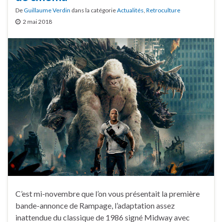
De
Guillaume Verdin
dans la catégorie
Actualités
,
Retroculture
2 mai 2018
C’est mi-novembre que l’on vous présentait la première
bande-annonce de Rampage, l’adaptation assez
inattendue du classique de 1986 signé Midway avec