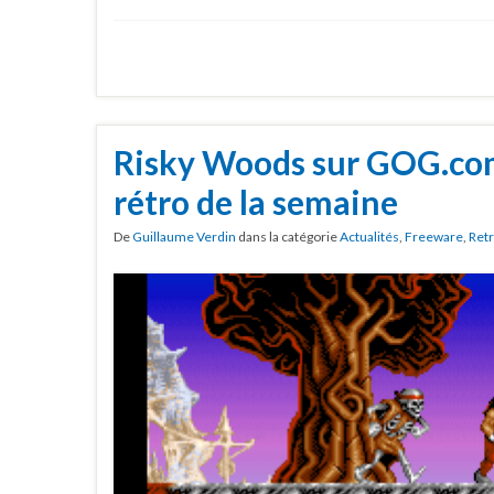
Risky Woods sur GOG.com 
rétro de la semaine
De
Guillaume Verdin
dans la catégorie
Actualités
,
Freeware
,
Ret