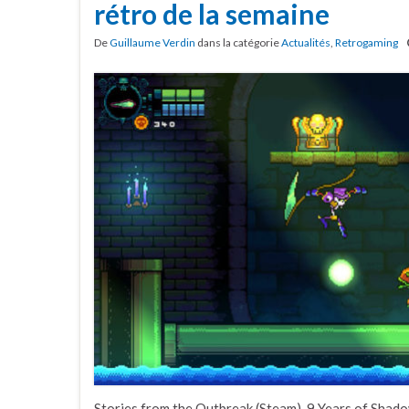
rétro de la semaine
De
Guillaume Verdin
dans la catégorie
Actualités
,
Retrogaming
Stories from the Outbreak (Steam), 9 Years of Shado