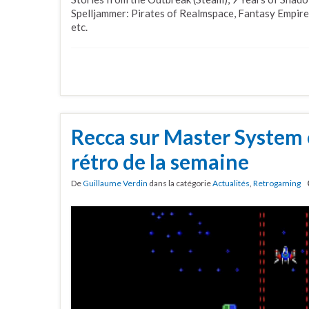
Spelljammer: Pirates of Realmspace, Fantasy Empire
etc.
Recca sur Master System 
rétro de la semaine
De
Guillaume Verdin
dans la catégorie
Actualités
,
Retrogaming