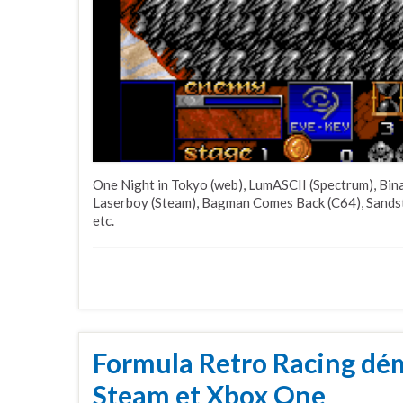
One Night in Tokyo (web), LumASCII (Spectrum), Bin
Laserboy (Steam), Bagman Comes Back (C64), Sandst
etc.
Formula Retro Racing dé
Steam et Xbox One