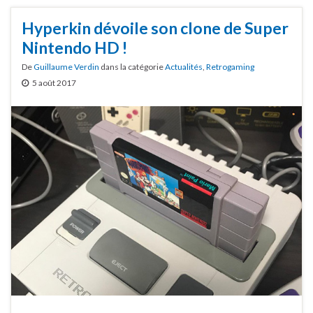
Hyperkin dévoile son clone de Super
Nintendo HD !
De
Guillaume Verdin
dans la catégorie
Actualités
,
Retrogaming
5 août 2017