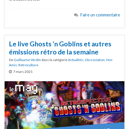
Faire un commentaire
Le live Ghosts ‘n Goblins et autres
émissions rétro de la semaine
De
Guillaume Verdin
dans la catégorie
Actualités
,
L'Association
,
Nos
Amis
,
Retroculture
7 mars 2021