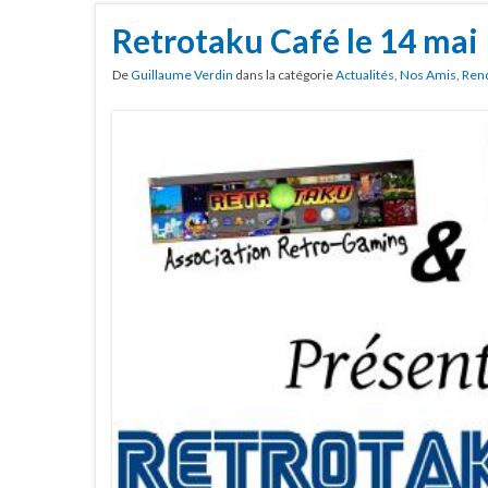
Retrotaku Café le 14 mai
De
Guillaume Verdin
dans la catégorie
Actualités
,
Nos Amis
,
Ren