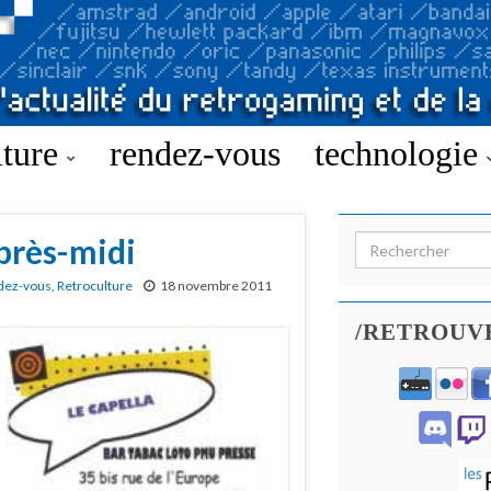
lture
rendez-vous
technologie
près-midi
Search for:
dez-vous
,
Retroculture
18 novembre 2011
/RETROUV