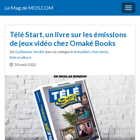
Le Mag de MO5.COM
Togg
navig
Télé Start, un livre sur les émissions
de jeux vidéo chez Omaké Books
De
Guillaume Verdin
dans la catégorie
Actualités
,
Nos Amis
,
Retroculture
30 août 2022