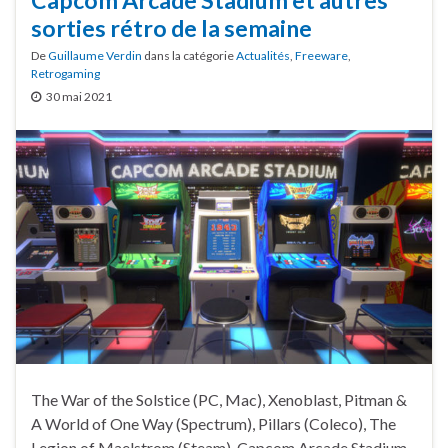
sorties rétro de la semaine
De
Guillaume Verdin
dans la catégorie
Actualités
,
Freeware
,
Retrogaming
30 mai 2021
The War of the Solstice (PC, Mac), Xenoblast, Pitman &
A World of One Way (Spectrum), Pillars (Coleco), The
Legion of Maelstrom (Steam), Capcom Arcade Stadium