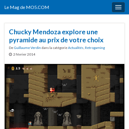
Le Mag de MO5.COM
Togg
navig
Chucky Mendoza explore une
pyramide au prix de votre choix
De
Guillaume Verdin
dans la catégorie
Actualités
,
Retrogaming
2 février 2014