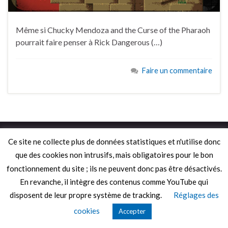
Même si Chucky Mendoza and the Curse of the Pharaoh
pourrait faire penser à Rick Dangerous (…)
Faire un commentaire
© 2026 Le Mag de MO5.COM.
Ce site ne collecte plus de données statistiques et n'utilise donc
Construit avec
par
Thèmes Graphene
.
que des cookies non intrusifs, mais obligatoires pour le bon
fonctionnement du site ; ils ne peuvent donc pas être désactivés.
En revanche, il intègre des contenus comme YouTube qui
disposent de leur propre système de tracking.
Réglages des
cookies
Accepter