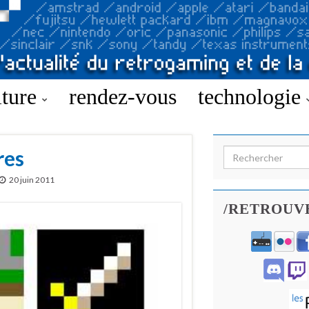
lture
rendez-vous
technologie
res
Search for:
20 juin 2011
/RETROUV